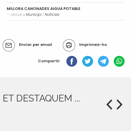
Transport i mobilitat
MILLORA CANONADES AIGUA POTABLE
Municipi
Notícies
Ubicat a
/
Accions
Enviar per email
Imprimeix-ho
del
document
Compartir
ET DESTAQUEM ...