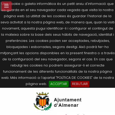
Una cookie o galeta informàtica és un petit arxiu d'informació que
es guarda en el seu navegador cada vegada que visita la nostra
pàgina web. La utilitat de les cookies és guardar l'historial de la
seva activitat a la nostra pàgina web, de manera que, quan la visiti
novament, aquesta pugui identificar-li i configurar el contingut de
la mateixa sobre la base dels seus hàbits de navegació, identitat i
preferències. Les cookies poden ser acceptades, rebutjades,
bloquejades i esborrades, segons desitgi. Això podrà fer-ho
mitjançant les opcions disponibles en la present finestra o a través
de la configuració del seu navegador, segons el cas. En cas que
rebutgi les cookies no podrem assegurar-li el correcte
funcionament de les diferents funcionalitats de la nostra pàgina
web. Més informació a l'apartat "POLÍTICA DE COOKIES" de la nostra
pàgina web.
ACCEPTAR
REBUTJAR
Tornar
Tornar
Tornar
Tornar
Tornar
Ves
Ei
Salutació de l’Alcaldessa
On som?
Agricultura, Ramaderia i Medi
Seu Electrònica
Últimes publicacions
al
pe
Ambient
contingut.
Composició Consistori
Història
Què és la Seu Electrònica?
Benestar Social
|
Navigation