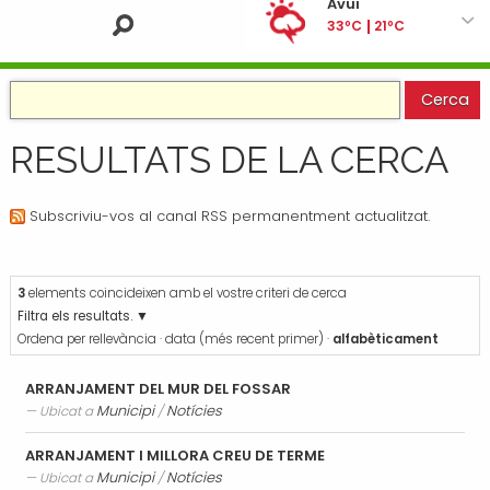
Avui
Situació
Llocs d'interés turístic
IdCAT Mòbil
Salta
Cultura
33ºC
21ºC
a
Horaris i telèfons
Festes i Fires
Cl@ve
Ensenyament
la
Divendres
Contacta
Empreses i Serveis
Portal de la transparència
Esports
34ºC
21ºC
navegació
POUM
Borsa de treball
Contractes, convenis i
Festes
subvencions
Dissabte
Plens
Galeria Multimèdia
RESULTATS DE LA CERCA
Finances
e-FACT
35ºC
21ºC
Ordenances
Telèfons d'interés
Foment del Treball
Diumenge
Subscriviu-vos al canal RSS permanentment actualitzat.
Anuncis
Notícies
34ºC
20ºC
Igualtat i feminisme
Processos selectius
Bústia de suggeriments
Joventut
Dilluns
Tràmits
3
elements coincideixen amb el vostre criteri de cerca
34ºC
20ºC
Salut
Filtra els resultats.
Subvencions i ajudes
Turisme
Ordena per
rellevància
·
data (més recent primer)
·
alfabèticament
Tributs
Urbanisme
ARRANJAMENT DEL MUR DEL FOSSAR
Associacions
Municipi
Notícies
Ubicat a
/
Jutjat de Pau i Registre Civil
ARRANJAMENT I MILLORA CREU DE TERME
Municipi
Notícies
EMUN FM
Ubicat a
/