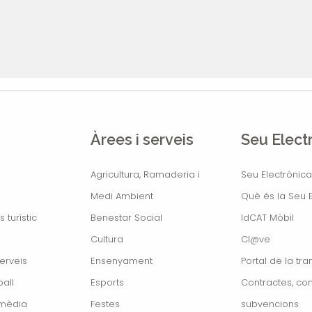
Àrees i serveis
Seu Elect
Agricultura, Ramaderia i
Seu Electrònica
Medi Ambient
Què és la Seu E
s turístic
Benestar Social
IdCAT Mòbil
Cultura
Cl@ve
erveis
Ensenyament
Portal de la tr
all
Esports
Contractes, con
imèdia
Festes
subvencions