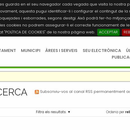
es guarda en el seu navegador cada vegada que visita la nostra pàgi
novament, aquesta pugui identificar-li i configurar el contingut de la
quejades i esborrades, segons desitgi. Això podrà fer-ho mitjançant
les cookies no podrem assegurar-li el correcte funcionament de les
tat "POLÍTICA DE COOKIES" de la nostra pàgina web.
ACCEPTAR
RE
TAMENT
MUNICIPI
ÀREES I SERVEIS
SEU ELECTRÒNICA
Ú
PUBLIC
CERCA
Subscriviu-vos al canal RSS permanentment act
a
Filtra els resultats.
Ordena per
re