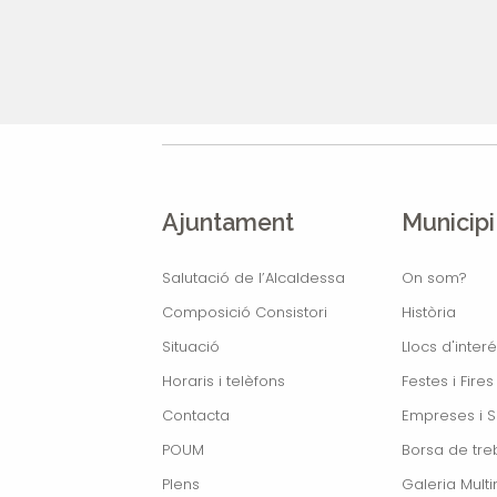
Ajuntament
Municipi
Salutació de l’Alcaldessa
On som?
Composició Consistori
Història
Situació
Llocs d'interé
Horaris i telèfons
Festes i Fires
Contacta
Empreses i S
POUM
Borsa de treb
Plens
Galeria Mult