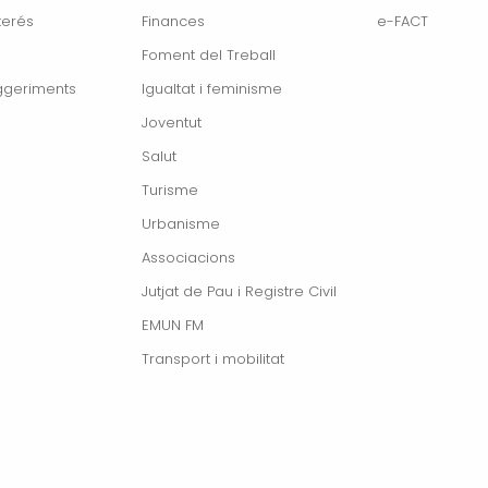
terés
Finances
e-FACT
Foment del Treball
ggeriments
Igualtat i feminisme
Joventut
Salut
Turisme
Urbanisme
Associacions
Jutjat de Pau i Registre Civil
EMUN FM
Transport i mobilitat