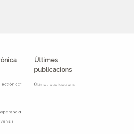
rònica
Últimes
publicacions
lectrònica?
Últimes publicacions
ansparència
venis i