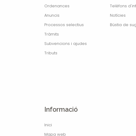
Ordenances
Telèfons d'in
Anuncis
Notícies
Processos selectius
Bústia de su
Tràmits
Subvencions i ajudes
Tributs
Informació
Inici
Mapa web