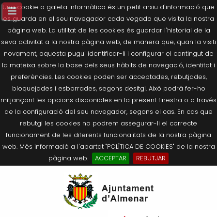
Una cookie o galeta informàtica és un petit arxiu d'informació que
es guarda en el seu navegador cada vegada que visita la nostra
pàgina web. La utilitat de les cookies és guardar l'historial de la
seva activitat a la nostra pàgina web, de manera que, quan la visiti
novament, aquesta pugui identificar-li i configurar el contingut de
la mateixa sobre la base dels seus hàbits de navegació, identitat i
preferències. Les cookies poden ser acceptades, rebutjades,
bloquejades i esborrades, segons desitgi. Això podrà fer-ho
mitjançant les opcions disponibles en la present finestra o a través
de la configuració del seu navegador, segons el cas. En cas que
rebutgi les cookies no podrem assegurar-li el correcte
funcionament de les diferents funcionalitats de la nostra pàgina
web. Més informació a l'apartat "POLÍTICA DE COOKIES" de la nostra
pàgina web.
ACCEPTAR
REBUTJAR
Tornar
Tornar
Tornar
Tornar
Tornar
Ves
Ei
Salutació de l’Alcaldessa
On som?
Agricultura, Ramaderia i Medi
Seu Electrònica
Últimes publicacions
al
pe
Ambient
contingut.
Composició Consistori
Història
Què és la Seu Electrònica?
Benestar Social
|
Navigation