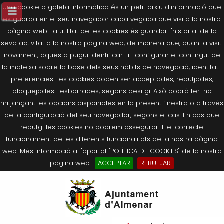
Una cookie o galeta informàtica és un petit arxiu d'informació que
es guarda en el seu navegador cada vegada que visita la nostra
pàgina web. La utilitat de les cookies és guardar l'historial de la
seva activitat a la nostra pàgina web, de manera que, quan la visiti
novament, aquesta pugui identificar-li i configurar el contingut de
la mateixa sobre la base dels seus hàbits de navegació, identitat i
preferències. Les cookies poden ser acceptades, rebutjades,
bloquejades i esborrades, segons desitgi. Això podrà fer-ho
mitjançant les opcions disponibles en la present finestra o a través
de la configuració del seu navegador, segons el cas. En cas que
rebutgi les cookies no podrem assegurar-li el correcte
funcionament de les diferents funcionalitats de la nostra pàgina
web. Més informació a l'apartat "POLÍTICA DE COOKIES" de la nostra
pàgina web.
ACCEPTAR
REBUTJAR
Tornar
Tornar
Tornar
Tornar
Tornar
Ves
Ei
Salutació de l’Alcaldessa
On som?
Agricultura, Ramaderia i Medi
Seu Electrònica
Últimes publicacions
al
pe
Ambient
contingut.
Composició Consistori
Història
Què és la Seu Electrònica?
Benestar Social
|
Navigation