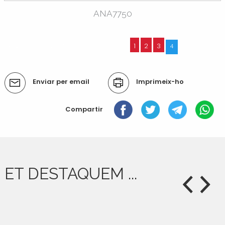
ANA7750
« 12 elements anteriors
1
2
3
4
Accions
Enviar per email
Imprimeix-ho
del
document
Compartir
ET DESTAQUEM ...