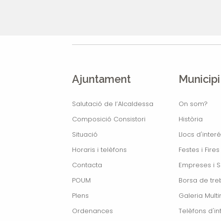
Ajuntament
Municipi
Salutació de l’Alcaldessa
On som?
Composició Consistori
Història
Situació
Llocs d'interé
Horaris i telèfons
Festes i Fires
Contacta
Empreses i S
POUM
Borsa de treb
Plens
Galeria Mult
Ordenances
Telèfons d'in