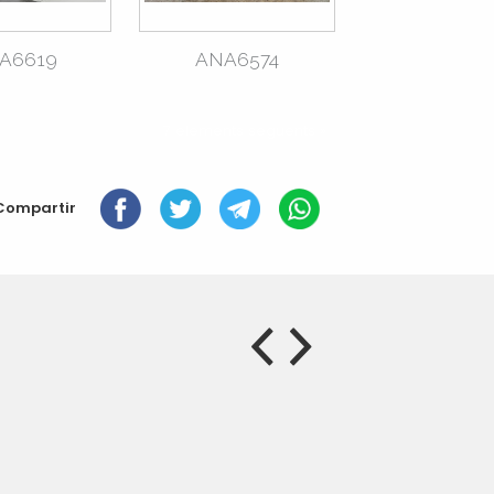
A6619
ANA6574
7 elements següents »
Compartir