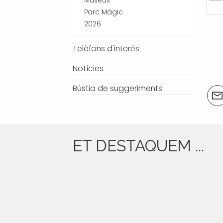
Museus
Parc Màgic
2026
Telèfons d'interés
« 1
Notícies
Bústia de suggeriments
Acci
del
doc
ET DESTAQUEM ...