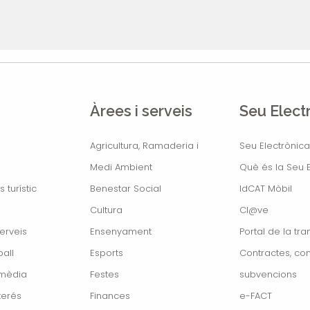
Àrees i serveis
Seu Elect
Agricultura, Ramaderia i
Seu Electrònica
Medi Ambient
Què és la Seu E
s turístic
Benestar Social
IdCAT Mòbil
Cultura
Cl@ve
erveis
Ensenyament
Portal de la tr
all
Esports
Contractes, con
imèdia
Festes
subvencions
terés
Finances
e-FACT