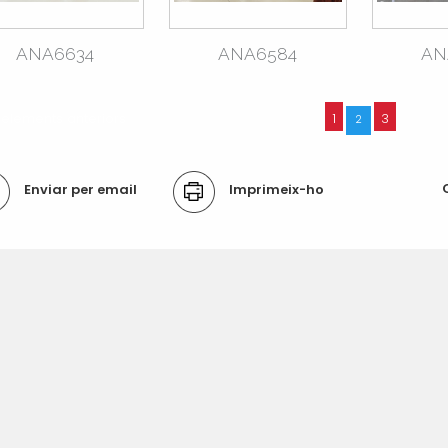
ANA6634
ANA6584
AN
2 elements anteriors
1
3
2
ons
Enviar per email
Imprimeix-ho
ument