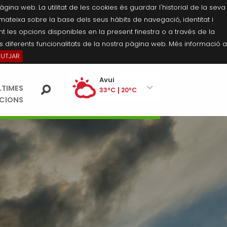
na web. La utilitat de les cookies és guardar l'historial de la seva
 mateixa sobre la base dels seus hàbits de navegació, identitat i
 les opcions disponibles en la present finestra o a través de la
 diferents funcionalitats de la nostra pàgina web. Més informació a
BUTJAR
Ei
Avui
LTIMES
pe
33ºC
20ºC
ACIONS
Dissabte
34ºC
21ºC
Diumenge
35ºC
21ºC
Dilluns
35ºC
21ºC
Dimarts
35ºC
21ºC