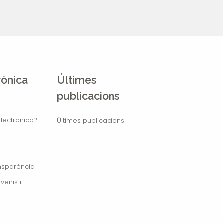
rònica
Últimes
publicacions
lectrònica?
Últimes publicacions
ansparència
venis i