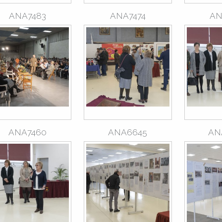
ANA7483
ANA7474
AN
ANA7460
ANA6645
AN