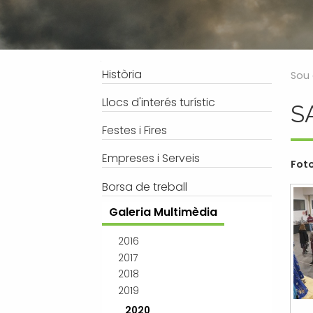
Processos selectius
Bústia de suggeriments
Joventut
Tràmits
Salut
Subvencions i ajudes
Turisme
Navegació
Història
Sou 
Tributs
Urbanisme
Llocs d'interés turístic
S
Associacions
Festes i Fires
Jutjat de Pau i Registre Civil
EMUN FM
Empreses i Serveis
Foto
Transport i mobilitat
Borsa de treball
Galeria Multimèdia
2016
2017
2018
2019
2020