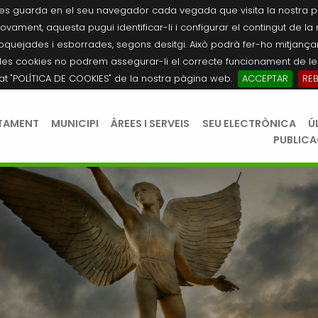
es guarda en el seu navegador cada vegada que visita la nostra pàgi
novament, aquesta pugui identificar-li i configurar el contingut de la
quejades i esborrades, segons desitgi. Això podrà fer-ho mitjançant
les cookies no podrem assegurar-li el correcte funcionament de les
tat "POLÍTICA DE COOKIES" de la nostra pàgina web.
ACCEPTAR
RE
TAMENT
MUNICIPI
ÀREES I SERVEIS
SEU ELECTRÒNICA
Ú
PUBLIC