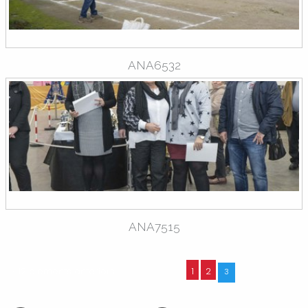
ANA6532
ANA7515
« 12 elements anteriors
1
2
3