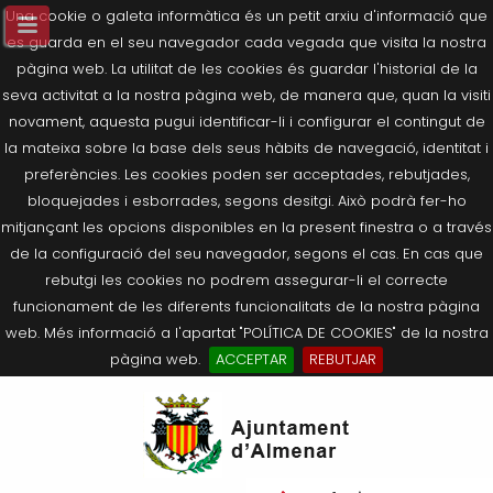
Una cookie o galeta informàtica és un petit arxiu d'informació que
es guarda en el seu navegador cada vegada que visita la nostra
pàgina web. La utilitat de les cookies és guardar l'historial de la
seva activitat a la nostra pàgina web, de manera que, quan la visiti
novament, aquesta pugui identificar-li i configurar el contingut de
la mateixa sobre la base dels seus hàbits de navegació, identitat i
preferències. Les cookies poden ser acceptades, rebutjades,
bloquejades i esborrades, segons desitgi. Això podrà fer-ho
mitjançant les opcions disponibles en la present finestra o a través
de la configuració del seu navegador, segons el cas. En cas que
rebutgi les cookies no podrem assegurar-li el correcte
funcionament de les diferents funcionalitats de la nostra pàgina
web. Més informació a l'apartat "POLÍTICA DE COOKIES" de la nostra
pàgina web.
ACCEPTAR
REBUTJAR
Tornar
Tornar
Tornar
Tornar
Tornar
Ves
Ei
Salutació de l’Alcaldessa
On som?
Agricultura, Ramaderia i Medi
Seu Electrònica
Últimes publicacions
al
pe
Ambient
contingut.
Composició Consistori
Història
Què és la Seu Electrònica?
Benestar Social
|
Navigation