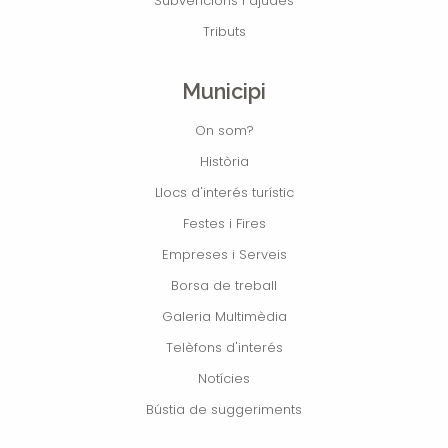
Subvencions i ajudes
Tributs
Municipi
On som?
Història
Llocs d'interés turístic
Festes i Fires
Empreses i Serveis
Borsa de treball
Galeria Multimèdia
Telèfons d'interés
Notícies
Bústia de suggeriments