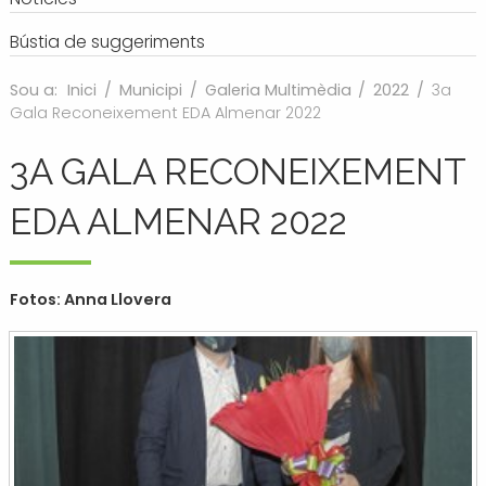
Bústia de suggeriments
Sou a:
Inici
/
Municipi
/
Galeria Multimèdia
/
2022
/
3a
Gala Reconeixement EDA Almenar 2022
3A GALA RECONEIXEMENT
EDA ALMENAR 2022
Fotos: Anna Llovera