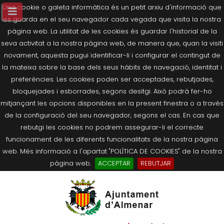
Una cookie o galeta informàtica és un petit arxiu d'informació que
es guarda en el seu navegador cada vegada que visita la nostra
pàgina web. La utilitat de les cookies és guardar l'historial de la
seva activitat a la nostra pàgina web, de manera que, quan la visiti
novament, aquesta pugui identificar-li i configurar el contingut de
la mateixa sobre la base dels seus hàbits de navegació, identitat i
preferències. Les cookies poden ser acceptades, rebutjades,
bloquejades i esborrades, segons desitgi. Això podrà fer-ho
mitjançant les opcions disponibles en la present finestra o a través
de la configuració del seu navegador, segons el cas. En cas que
rebutgi les cookies no podrem assegurar-li el correcte
funcionament de les diferents funcionalitats de la nostra pàgina
web. Més informació a l'apartat "POLÍTICA DE COOKIES" de la nostra
pàgina web.
ACCEPTAR
REBUTJAR
Tornar
Tornar
Tornar
Tornar
Tornar
Ves
Ei
Salutació de l’Alcaldessa
On som?
Agricultura, Ramaderia i Medi
Seu Electrònica
Últimes publicacions
al
pe
Ambient
contingut.
Composició Consistori
Història
Què és la Seu Electrònica?
Benestar Social
|
Navigation