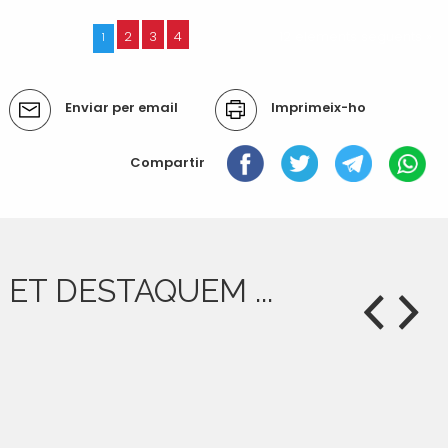
2
3
4
12 elements següents »
1
Accions
Enviar per email
Imprimeix-ho
del
document
Compartir
ET DESTAQUEM ...