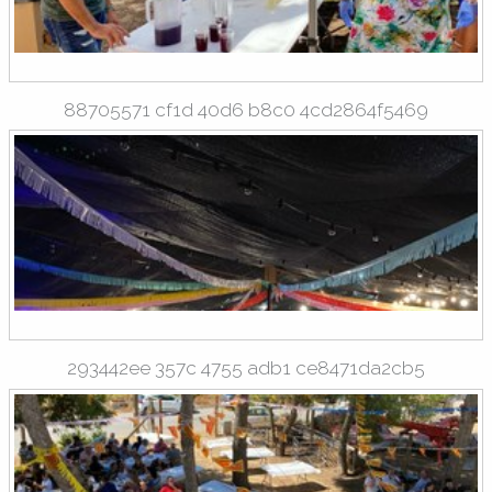
88705571 cf1d 40d6 b8c0 4cd2864f5469
293442ee 357c 4755 adb1 ce8471da2cb5