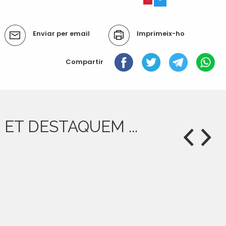
Accions
Enviar per email
Imprimeix-ho
del
document
Compartir
ET DESTAQUEM ...