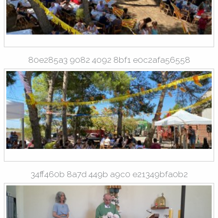
80e285a3 9082 4092 8bf1 e0c2afa56558
34ff460b 8a7d 449b a9c0 e21349bfa0b2