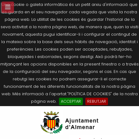
Una cookie o galeta informàtica és un petit arxiu d'informació que
es guarda en el seu navegador cada vegada que visita la nostra
pàgina web. La utilitat de les cookies és guardar l'historial de la
seva activitat a la nostra pàgina web, de manera que, quan la visiti
novament, aquesta pugui identificar-li i configurar el contingut de
la mateixa sobre la base dels seus hàbits de navegació, identitat i
preferències. Les cookies poden ser acceptades, rebutjades,
bloquejades i esborrades, segons desitgi. Això podrà fer-ho
mitjançant les opcions disponibles en la present finestra o a través
de la configuració del seu navegador, segons el cas. En cas que
rebutgi les cookies no podrem assegurar-li el correcte
funcionament de les diferents funcionalitats de la nostra pàgina
web. Més informació a l'apartat "POLÍTICA DE COOKIES" de la nostra
pàgina web.
ACCEPTAR
REBUTJAR
Tornar
Tornar
Tornar
Tornar
Tornar
Ves
Ei
Salutació de l’Alcaldessa
On som?
Agricultura, Ramaderia i Medi
Seu Electrònica
Últimes publicacions
al
pe
Ambient
contingut.
Composició Consistori
Història
Què és la Seu Electrònica?
Benestar Social
|
Navigation