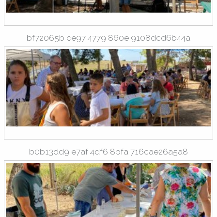
bf72065b ce97 4779 860e 9108dcd6b44a
b0b13dd9 e7af 4df6 8bfa 716cae26a5a8