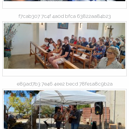
f7cab307 7c4f 4a0d bfca 63822aa84b23
e89ad7b3 7e46 4ee2 becd 78fe1a8c9b2a