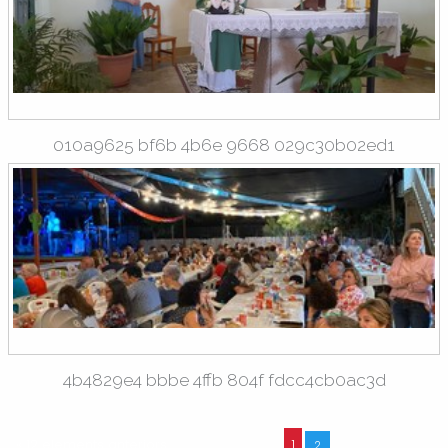
010a9625 bf6b 4b6e 9668 029c30b02ed1
4b4829e4 bbbe 4ffb 804f fdcc4cb0ac3d
« 12 elements anteriors
1
2