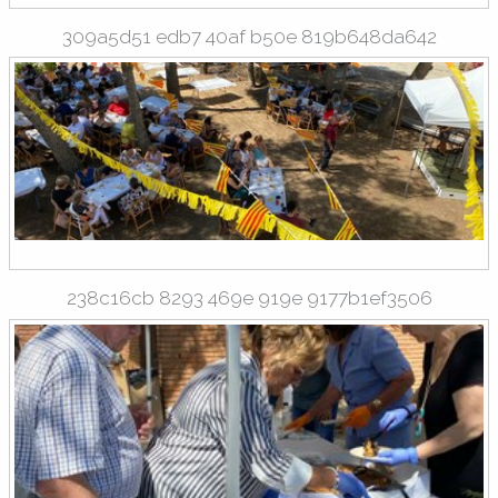
309a5d51 edb7 40af b50e 819b648da642
238c16cb 8293 469e 919e 9177b1ef3506