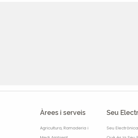
Àrees i serveis
Seu Elect
Agricultura, Ramaderia i
Seu Electrònica
Medi Ambient
Què és la Seu E