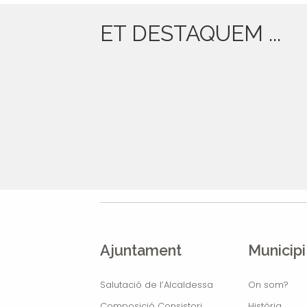
ET DESTAQUEM ...
Ajuntament
Municipi
Salutació de l’Alcaldessa
On som?
Composició Consistori
Història