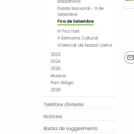
Bassanova
Diada Nacional - 11 de
Setembre
Fira de Setembre
IV Fira Tast
« 1
X Setmana Cultural
VI Mercat de Nadal i Lletra
Acci
2023
del
2024
doc
2025
Museus
Parc Màgic
2026
Telèfons d'interés
Notícies
Bústia de suggeriments