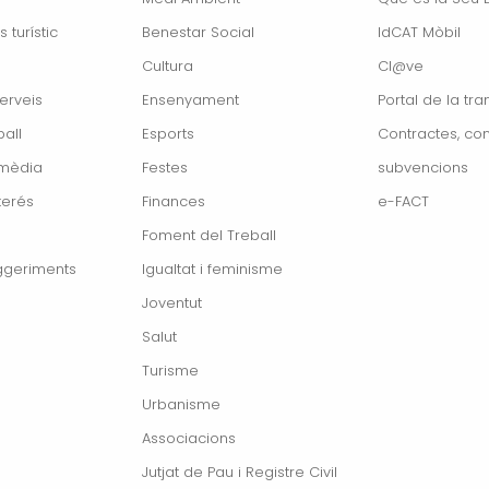
s turístic
Benestar Social
IdCAT Mòbil
Cultura
Cl@ve
erveis
Ensenyament
Portal de la tr
all
Esports
Contractes, con
imèdia
Festes
subvencions
terés
Finances
e-FACT
Foment del Treball
ggeriments
Igualtat i feminisme
Joventut
Salut
Turisme
Urbanisme
Associacions
Jutjat de Pau i Registre Civil