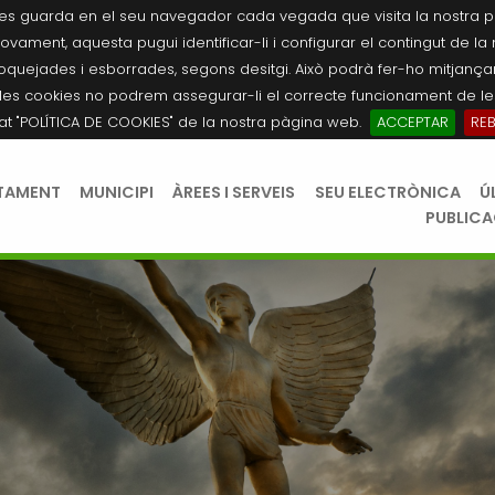
es guarda en el seu navegador cada vegada que visita la nostra pàgi
novament, aquesta pugui identificar-li i configurar el contingut de la
quejades i esborrades, segons desitgi. Això podrà fer-ho mitjançant
les cookies no podrem assegurar-li el correcte funcionament de les
tat "POLÍTICA DE COOKIES" de la nostra pàgina web.
ACCEPTAR
RE
TAMENT
MUNICIPI
ÀREES I SERVEIS
SEU ELECTRÒNICA
Ú
PUBLIC