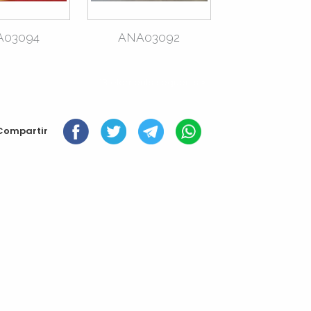
A03094
ANA03092
13 elements següents »
Compartir