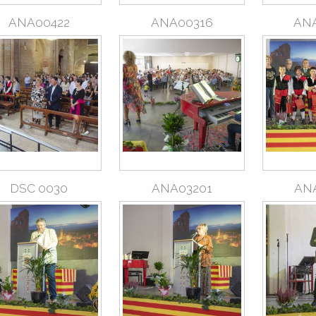
ANA00422
ANA00316
AN
DSC 0030
ANA03201
AN