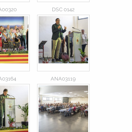
A00320
DSC 0142
A03164
ANA03119