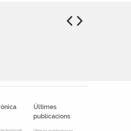
rònica
Últimes
publicacions
lectrònica?
Últimes publicacions