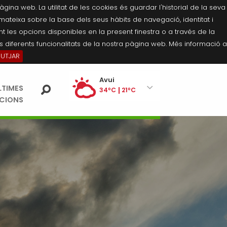
na web. La utilitat de les cookies és guardar l'historial de la seva
 mateixa sobre la base dels seus hàbits de navegació, identitat i
 les opcions disponibles en la present finestra o a través de la
 diferents funcionalitats de la nostra pàgina web. Més informació a
BUTJAR
Ei
Avui
LTIMES
pe
34ºC
21ºC
ACIONS
Diumenge
35ºC
21ºC
Dilluns
35ºC
21ºC
Dimarts
35ºC
21ºC
Dimecres
36ºC
21ºC