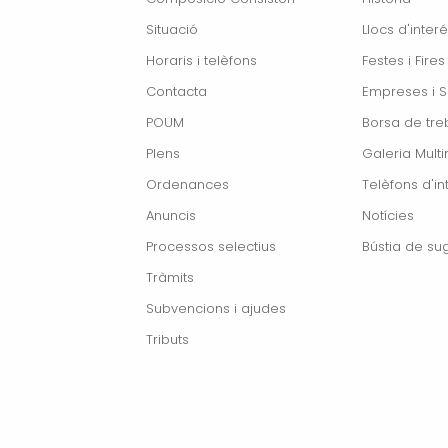
Situació
Llocs d'interé
Horaris i telèfons
Festes i Fires
Contacta
Empreses i S
POUM
Borsa de treb
Plens
Galeria Mult
Ordenances
Telèfons d'in
Anuncis
Notícies
Processos selectius
Bústia de su
Tràmits
Subvencions i ajudes
Tributs