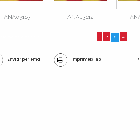
ANA03115
ANA03112
AN
2 elements anteriors
1
2
4
3
ons
Enviar per email
Imprimeix-ho
ument