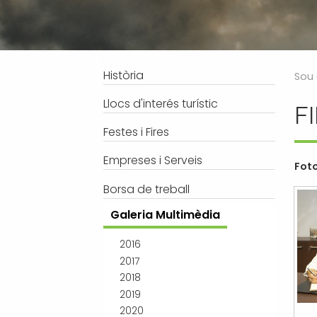
Processos selectius
Bústia de suggeriments
Joventut
Tràmits
Salut
Subvencions i ajudes
Turisme
Navegació
Història
Sou 
Tributs
Urbanisme
Llocs d'interés turístic
F
Associacions
Festes i Fires
Jutjat de Pau i Registre Civil
EMUN FM
Empreses i Serveis
Foto
Transport i mobilitat
Borsa de treball
Galeria Multimèdia
2016
2017
2018
2019
2020