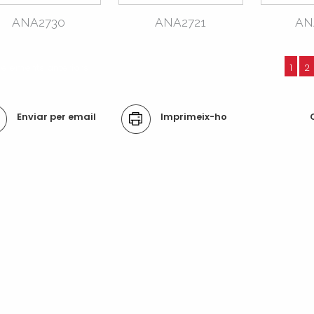
ANA2730
ANA2721
AN
2 elements anteriors
1
2
ons
Enviar per email
Imprimeix-ho
ument