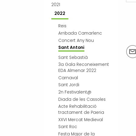
2021
2022
Reis
« 1
Arribada Camarlenc
Concert Any Nou
Sant Antoni
Acci
del
Sant Sebastià
doc
3a Gala Reconeixement
EDA Almenar 2022
Carnaval
Sant Jordi
2n Festivalent@
Diada de les Cassoles
Acte Rehabilitació
tractament de Paeria
XXVI Mercat Medieval
Sant Roc
Festa Major de la