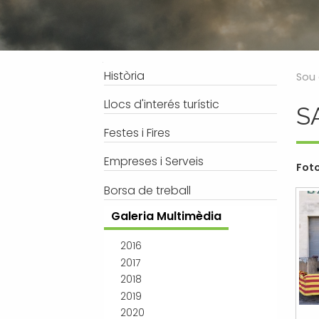
Processos selectius
Bústia de suggeriments
Joventut
Tràmits
Salut
Subvencions i ajudes
Turisme
Navegació
Història
Sou 
Tributs
Urbanisme
Llocs d'interés turístic
S
Associacions
Festes i Fires
Jutjat de Pau i Registre Civil
EMUN FM
Empreses i Serveis
Foto
Transport i mobilitat
Borsa de treball
Galeria Multimèdia
2016
2017
2018
2019
2020