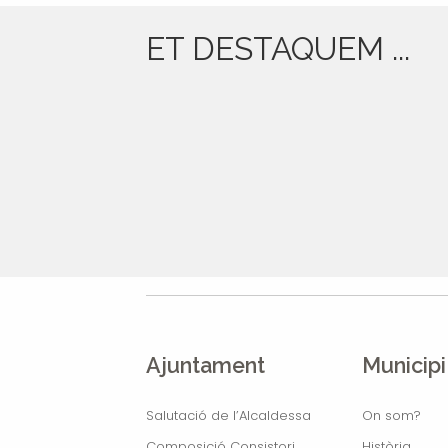
ET DESTAQUEM ...
Ajuntament
Municipi
Salutació de l’Alcaldessa
On som?
Composició Consistori
Història