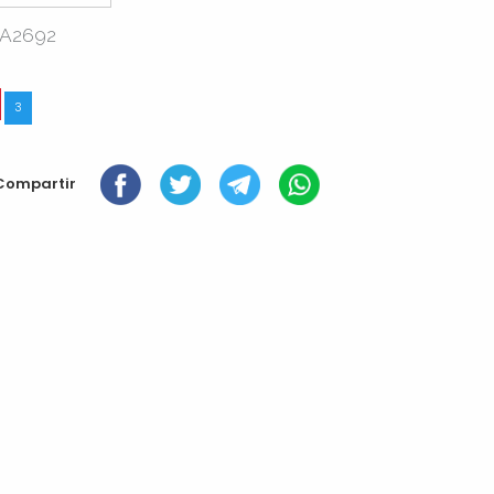
A2692
3
Compartir