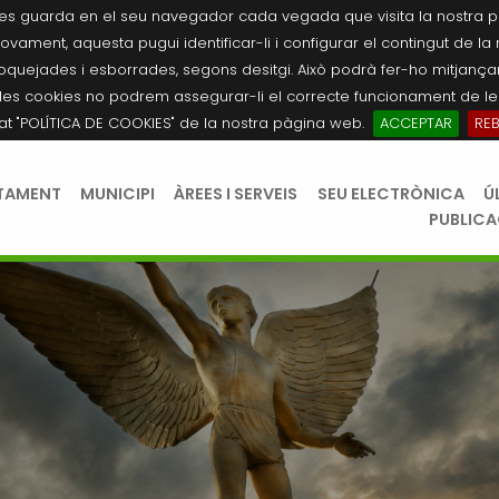
es guarda en el seu navegador cada vegada que visita la nostra pàgi
novament, aquesta pugui identificar-li i configurar el contingut de la
quejades i esborrades, segons desitgi. Això podrà fer-ho mitjançant
les cookies no podrem assegurar-li el correcte funcionament de les
tat "POLÍTICA DE COOKIES" de la nostra pàgina web.
ACCEPTAR
RE
TAMENT
MUNICIPI
ÀREES I SERVEIS
SEU ELECTRÒNICA
Ú
PUBLIC