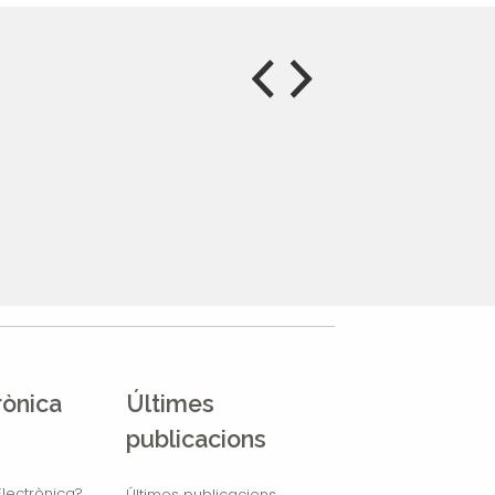
rònica
Últimes
publicacions
lectrònica?
Últimes publicacions