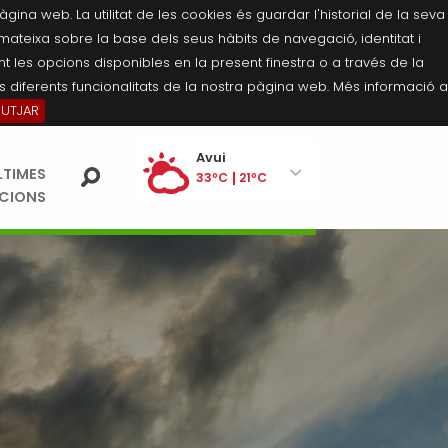
na web. La utilitat de les cookies és guardar l'historial de la seva
 mateixa sobre la base dels seus hàbits de navegació, identitat i
 les opcions disponibles en la present finestra o a través de la
 diferents funcionalitats de la nostra pàgina web. Més informació a
BUTJAR
Ei
Avui
LTIMES
pe
33ºC
21ºC
ACIONS
Divendres
33ºC
21ºC
Dissabte
34ºC
20ºC
Diumenge
34ºC
20ºC
Dilluns
34ºC
21ºC