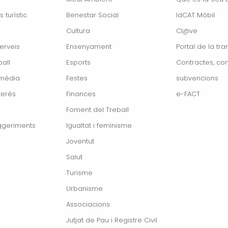
s turístic
Benestar Social
IdCAT Mòbil
Cultura
Cl@ve
erveis
Ensenyament
Portal de la tr
all
Esports
Contractes, con
imèdia
Festes
subvencions
terés
Finances
e-FACT
Foment del Treball
ggeriments
Igualtat i feminisme
Joventut
Salut
Turisme
Urbanisme
Associacions
Jutjat de Pau i Registre Civil