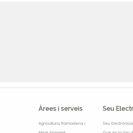
Àrees i serveis
Seu Elect
Agricultura, Ramaderia i
Seu Electrònica
Medi Ambient
Què és la Seu E