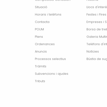
Situació
Llocs d'interé
Horaris i telèfons
Festes i Fires
Contacta
Empreses i S
POUM
Borsa de treb
Plens
Galeria Mult
Ordenances
Telèfons d'in
Anuncis
Notícies
Processos selectius
Bústia de su
Tràmits
Subvencions i ajudes
Tributs