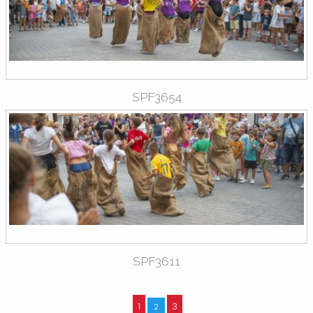
SPF3654
SPF3611
« 12 elements anteriors
1
3
3 elements següents »
2