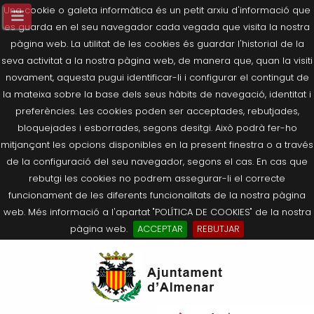
Una cookie o galeta informàtica és un petit arxiu d'informació que
es guarda en el seu navegador cada vegada que visita la nostra
pàgina web. La utilitat de les cookies és guardar l'historial de la
seva activitat a la nostra pàgina web, de manera que, quan la visiti
novament, aquesta pugui identificar-li i configurar el contingut de
la mateixa sobre la base dels seus hàbits de navegació, identitat i
preferències. Les cookies poden ser acceptades, rebutjades,
bloquejades i esborrades, segons desitgi. Això podrà fer-ho
mitjançant les opcions disponibles en la present finestra o a través
de la configuració del seu navegador, segons el cas. En cas que
rebutgi les cookies no podrem assegurar-li el correcte
funcionament de les diferents funcionalitats de la nostra pàgina
web. Més informació a l'apartat "POLÍTICA DE COOKIES" de la nostra
pàgina web.
ACCEPTAR
REBUTJAR
Tornar
Tornar
Tornar
Tornar
Tornar
Ves
Ei
Salutació de l’Alcaldessa
On som?
Agricultura, Ramaderia i Medi
Seu Electrònica
Últimes publicacions
al
pe
Ambient
contingut.
Composició Consistori
Història
Què és la Seu Electrònica?
Benestar Social
|
Navigation