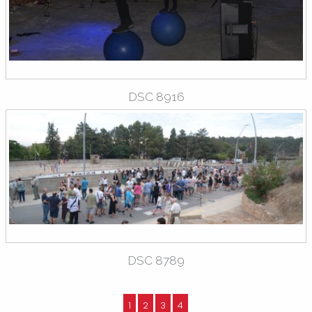
DSC 8916
DSC 8789
« 12 elements anteriors
1
2
3
4
12 elements següents »