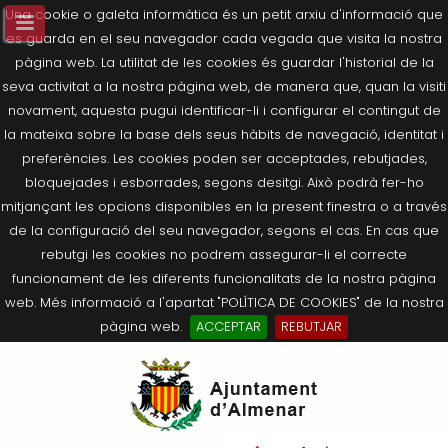
Una cookie o galeta informàtica és un petit arxiu d'informació que
es guarda en el seu navegador cada vegada que visita la nostra
pàgina web. La utilitat de les cookies és guardar l'historial de la
seva activitat a la nostra pàgina web, de manera que, quan la visiti
novament, aquesta pugui identificar-li i configurar el contingut de
la mateixa sobre la base dels seus hàbits de navegació, identitat i
preferències. Les cookies poden ser acceptades, rebutjades,
bloquejades i esborrades, segons desitgi. Això podrà fer-ho
mitjançant les opcions disponibles en la present finestra o a través
de la configuració del seu navegador, segons el cas. En cas que
rebutgi les cookies no podrem assegurar-li el correcte
funcionament de les diferents funcionalitats de la nostra pàgina
web. Més informació a l'apartat "POLÍTICA DE COOKIES" de la nostra
pàgina web.
ACCEPTAR
REBUTJAR
Tornar
Tornar
Tornar
Tornar
Tornar
Ves
Ei
Salutació de l’Alcaldessa
On som?
Agricultura, Ramaderia i Medi
Seu Electrònica
Últimes publicacions
al
pe
Ambient
contingut.
Composició Consistori
Història
Què és la Seu Electrònica?
Benestar Social
|
Navigation