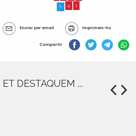
6
7
5
Accions
Enviar per email
Imprimeix-ho
del
document
Compartir
ET DESTAQUEM ...