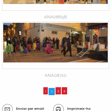
ANA08658
ANA08710
« 12 elements anteriors
1
3
4
12 elements següents »
2
Accions
Enviar per email
Imprimeix-ho