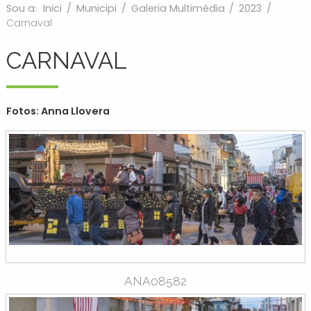
Sou a:
Inici
/
Municipi
/
Galeria Multimèdia
/
2023
/
Carnaval
CARNAVAL
Fotos: Anna Llovera
ANA08582