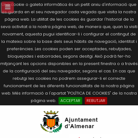
Una cookie o galeta informàtica és un petit arxiu d'informació que
es guarda en el seu navegador cada vegada que visita la nostra
pàgina web. La utilitat de les cookies és guardar l'historial de la
seva activitat a la nostra pàgina web, de manera que, quan la visiti
novament, aquesta pugui identificar-li i configurar el contingut de
la mateixa sobre la base dels seus hàbits de navegació, identitat i
preferències. Les cookies poden ser acceptades, rebutjades,
bloquejades i esborrades, segons desitgi. Això podrà fer-ho
mitjançant les opcions disponibles en la present finestra o a través
de la configuració del seu navegador, segons el cas. En cas que
rebutgi les cookies no podrem assegurar-li el correcte
funcionament de les diferents funcionalitats de la nostra pàgina
web. Més informació a l'apartat "POLÍTICA DE COOKIES" de la nostra
pàgina web.
ACCEPTAR
REBUTJAR
Tornar
Tornar
Tornar
Tornar
Tornar
Ves
Ei
Salutació de l’Alcaldessa
On som?
Agricultura, Ramaderia i Medi
Seu Electrònica
Últimes publicacions
al
pe
Ambient
contingut.
Composició Consistori
Història
Què és la Seu Electrònica?
Benestar Social
|
Navigation