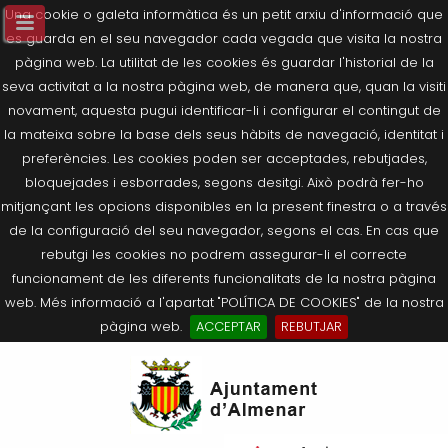
Una cookie o galeta informàtica és un petit arxiu d'informació que
es guarda en el seu navegador cada vegada que visita la nostra
pàgina web. La utilitat de les cookies és guardar l'historial de la
seva activitat a la nostra pàgina web, de manera que, quan la visiti
novament, aquesta pugui identificar-li i configurar el contingut de
la mateixa sobre la base dels seus hàbits de navegació, identitat i
preferències. Les cookies poden ser acceptades, rebutjades,
bloquejades i esborrades, segons desitgi. Això podrà fer-ho
mitjançant les opcions disponibles en la present finestra o a través
de la configuració del seu navegador, segons el cas. En cas que
rebutgi les cookies no podrem assegurar-li el correcte
funcionament de les diferents funcionalitats de la nostra pàgina
web. Més informació a l'apartat "POLÍTICA DE COOKIES" de la nostra
pàgina web.
ACCEPTAR
REBUTJAR
Tornar
Tornar
Tornar
Tornar
Tornar
Ves
Ei
Salutació de l’Alcaldessa
On som?
Agricultura, Ramaderia i Medi
Seu Electrònica
Últimes publicacions
al
pe
Ambient
contingut.
Composició Consistori
Història
Què és la Seu Electrònica?
Benestar Social
|
Navigation