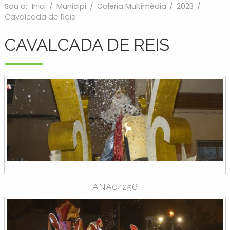
Sou a:
Inici
/
Municipi
/
Galeria Multimèdia
/
2023
/
Cavalcada de Reis
CAVALCADA DE REIS
ANA04256