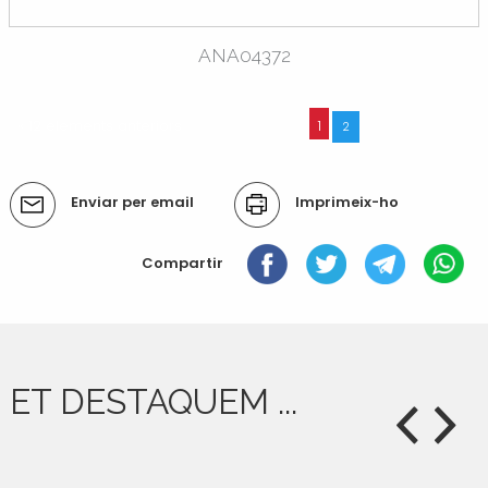
ANA04372
« 12 elements anteriors
1
2
Accions
Enviar per email
Imprimeix-ho
del
document
Compartir
ET DESTAQUEM ...