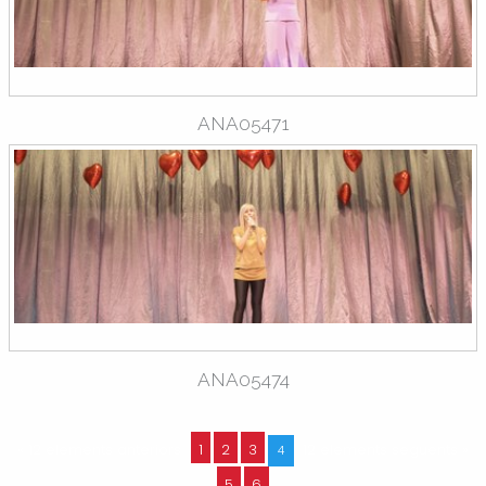
ANA05471
ANA05474
« 12 elements anteriors
1
2
3
12 elements següents »
4
5
6