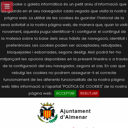
Una cookie o galeta informàtica és un petit arxiu d'informació que
es guarda en el seu navegador cada vegada que visita la nostra
pàgina web. La utilitat de les cookies és guardar l'historial de la
seva activitat a la nostra pàgina web, de manera que, quan la visiti
novament, aquesta pugui identificar-li i configurar el contingut de
la mateixa sobre la base dels seus hàbits de navegació, identitat i
preferències. Les cookies poden ser acceptades, rebutjades,
bloquejades i esborrades, segons desitgi. Això podrà fer-ho
mitjançant les opcions disponibles en la present finestra o a través
de la configuració del seu navegador, segons el cas. En cas que
rebutgi les cookies no podrem assegurar-li el correcte
funcionament de les diferents funcionalitats de la nostra pàgina
web. Més informació a l'apartat "POLÍTICA DE COOKIES" de la nostra
pàgina web.
ACCEPTAR
REBUTJAR
Tornar
Tornar
Tornar
Tornar
Tornar
Ves
Ei
Salutació de l’Alcaldessa
On som?
Agricultura, Ramaderia i Medi
Seu Electrònica
Últimes publicacions
al
pe
Ambient
contingut.
Composició Consistori
Història
Què és la Seu Electrònica?
Benestar Social
|
Navigation