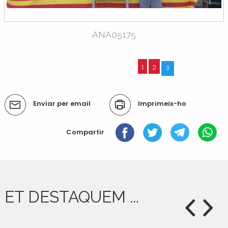
ANA05175
« 12 elements anteriors
1
2
3
Accions
Enviar per email
Imprimeix-ho
del
document
Compartir
ET DESTAQUEM ...