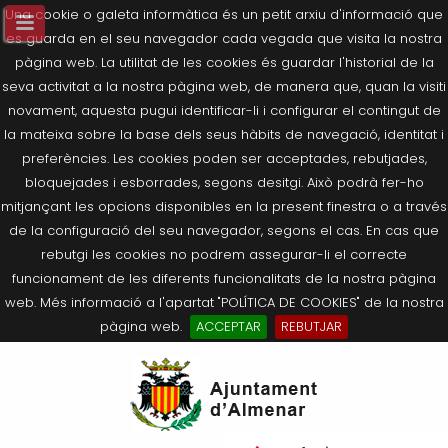
Una cookie o galeta informàtica és un petit arxiu d'informació que
es guarda en el seu navegador cada vegada que visita la nostra
pàgina web. La utilitat de les cookies és guardar l'historial de la
seva activitat a la nostra pàgina web, de manera que, quan la visiti
novament, aquesta pugui identificar-li i configurar el contingut de
la mateixa sobre la base dels seus hàbits de navegació, identitat i
preferències. Les cookies poden ser acceptades, rebutjades,
bloquejades i esborrades, segons desitgi. Això podrà fer-ho
mitjançant les opcions disponibles en la present finestra o a través
de la configuració del seu navegador, segons el cas. En cas que
rebutgi les cookies no podrem assegurar-li el correcte
funcionament de les diferents funcionalitats de la nostra pàgina
web. Més informació a l'apartat "POLÍTICA DE COOKIES" de la nostra
pàgina web.
ACCEPTAR
REBUTJAR
Tornar
Tornar
Tornar
Tornar
Tornar
Ves
Ei
Salutació de l’Alcaldessa
On som?
Agricultura, Ramaderia i Medi
Seu Electrònica
Últimes publicacions
al
pe
Ambient
contingut.
Composició Consistori
Història
Què és la Seu Electrònica?
Benestar Social
|
Navigation