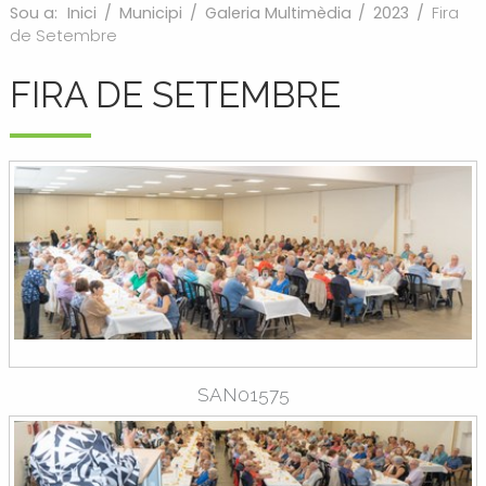
Sou a:
Inici
/
Municipi
/
Galeria Multimèdia
/
2023
/
Fira
de Setembre
FIRA DE SETEMBRE
SAN01575