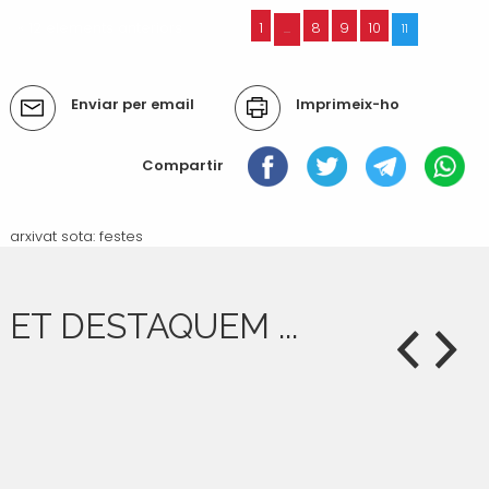
« 12 elements anteriors
1
8
9
10
...
11
Accions
Enviar per email
Imprimeix-ho
del
document
Compartir
arxivat sota:
festes
ET DESTAQUEM ...