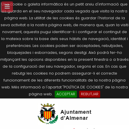
Una cookie o galeta informàtica és un petit arxiu d'informació que
es guarda en el seu navegador cada vegada que visita la nostra
pàgina web. La utilitat de les cookies és guardar l'historial de la
seva activitat a la nostra pàgina web, de manera que, quan la visiti
novament, aquesta pugui identificar-li i configurar el contingut de
la mateixa sobre la base dels seus hàbits de navegació, identitat i
preferències. Les cookies poden ser acceptades, rebutjades,
bloquejades i esborrades, segons desitgi. Això podrà fer-ho
mitjançant les opcions disponibles en la present finestra o a través
de la configuració del seu navegador, segons el cas. En cas que
rebutgi les cookies no podrem assegurar-li el correcte
funcionament de les diferents funcionalitats de la nostra pàgina
web. Més informació a l'apartat "POLÍTICA DE COOKIES" de la nostra
pàgina web.
ACCEPTAR
REBUTJAR
Tornar
Tornar
Tornar
Tornar
Tornar
Ves
Ei
Salutació de l’Alcaldessa
On som?
Agricultura, Ramaderia i Medi
Seu Electrònica
Últimes publicacions
al
pe
Ambient
contingut.
Composició Consistori
Història
Què és la Seu Electrònica?
Benestar Social
|
Navigation