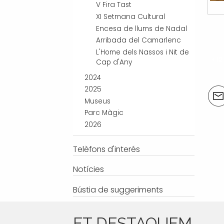
V Fira Tast
XI Setmana Cultural
Encesa de llums de Nadal
Arribada del Camarlenc
L'Home dels Nassos i Nit de
« 1
Cap d'Any
2024
2025
Acci
Museus
del
Parc Màgic
doc
2026
Telèfons d'interés
Notícies
Bústia de suggeriments
ET DESTAQUEM ...