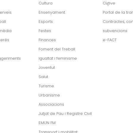
Cultura
Cl@ve
erveis
Ensenyament
Portal de la tr
all
Esports
Contractes, con
imèdia
Festes
subvencions
terés
Finances
e-FACT
Foment del Treball
ggeriments
Igualtat i feminisme
Joventut
Salut
Turisme
Urbanisme
Associacions
Jutjat de Pau i Registre Civil
EMUN FM
Transport i mobilitat