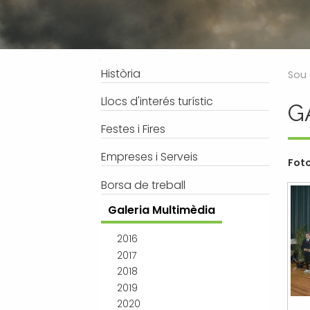
Processos selectius
Bústia de suggeriments
Joventut
Tràmits
Salut
Subvencions i ajudes
Turisme
Navegació
Història
Sou 
Tributs
Urbanisme
Llocs d'interés turístic
G
Associacions
Festes i Fires
Jutjat de Pau i Registre Civil
EMUN FM
Empreses i Serveis
Foto
Transport i mobilitat
Borsa de treball
Galeria Multimèdia
2016
2017
2018
2019
2020