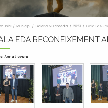
a:
Inici
/
Municipi
/
Galeria Multimèdia
/
2023
/
Gala EdA Re
ALA EDA RECONEIXEMENT A
s: Anna Llovera