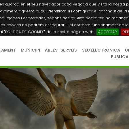
es guarda en el seu navegador cada vegada que visita la nostra pàgi
novament, aquesta pugui identificar-li i configurar el contingut de la
quejades i esborrades, segons desitgi. Això podrà fer-ho mitjançant
les cookies no podrem assegurar-li el correcte funcionament de les
tat "POLÍTICA DE COOKIES" de la nostra pàgina web.
ACCEPTAR
RE
TAMENT
MUNICIPI
ÀREES I SERVEIS
SEU ELECTRÒNICA
Ú
PUBLIC