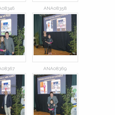
A08346
ANA08358
A08367
ANA08369