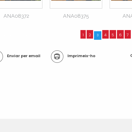
ANA08372
ANA08375
AN
2 elements anteriors
1
2
4
5
6
7
3
ons
Enviar per email
Imprimeix-ho
ument