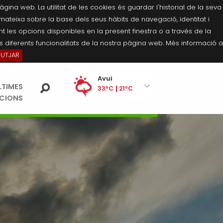
na web. La utilitat de les cookies és guardar l'historial de la seva
 mateixa sobre la base dels seus hàbits de navegació, identitat i
 les opcions disponibles en la present finestra o a través de la
 diferents funcionalitats de la nostra pàgina web. Més informació a
BUTJAR
Ei
Avui
LTIMES
pe
33ºC
21ºC
ACIONS
Divendres
33ºC
21ºC
Dissabte
34ºC
20ºC
Diumenge
34ºC
20ºC
Dilluns
34ºC
21ºC