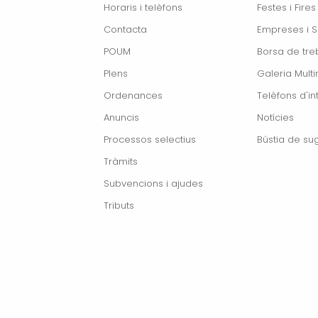
Horaris i telèfons
Festes i Fires
Contacta
Empreses i S
POUM
Borsa de treb
Plens
Galeria Mult
Ordenances
Telèfons d'in
Anuncis
Notícies
Processos selectius
Bústia de su
Tràmits
Subvencions i ajudes
Tributs