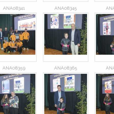
ANA08341
ANA08345
AN
ANA08359
ANA08365
AN