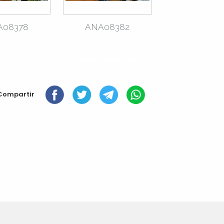
A08378
ANA08382
12 elements següents »
Compartir