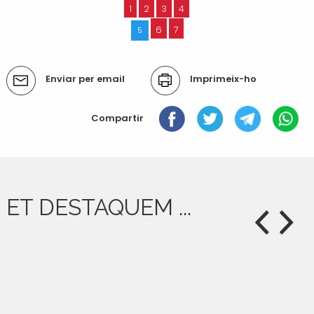
« 12 elements anteriors
1
2
3
4
12 elements següents »
6
7
5
Accions
Enviar per email
Imprimeix-ho
del
document
Compartir
ET DESTAQUEM ...