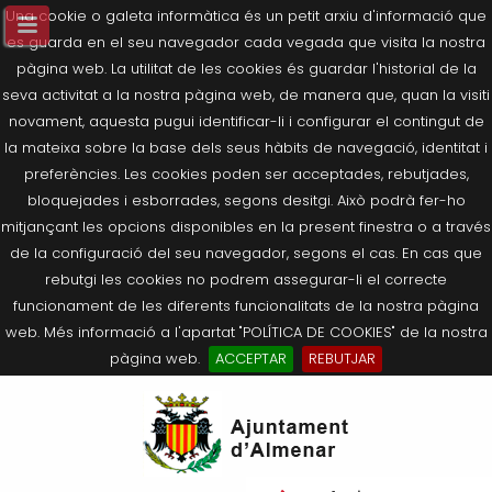
Una cookie o galeta informàtica és un petit arxiu d'informació que
es guarda en el seu navegador cada vegada que visita la nostra
pàgina web. La utilitat de les cookies és guardar l'historial de la
seva activitat a la nostra pàgina web, de manera que, quan la visiti
novament, aquesta pugui identificar-li i configurar el contingut de
la mateixa sobre la base dels seus hàbits de navegació, identitat i
preferències. Les cookies poden ser acceptades, rebutjades,
bloquejades i esborrades, segons desitgi. Això podrà fer-ho
mitjançant les opcions disponibles en la present finestra o a través
de la configuració del seu navegador, segons el cas. En cas que
rebutgi les cookies no podrem assegurar-li el correcte
funcionament de les diferents funcionalitats de la nostra pàgina
web. Més informació a l'apartat "POLÍTICA DE COOKIES" de la nostra
pàgina web.
ACCEPTAR
REBUTJAR
Tornar
Tornar
Tornar
Tornar
Tornar
Ves
Ei
Salutació de l’Alcaldessa
On som?
Agricultura, Ramaderia i Medi
Seu Electrònica
Últimes publicacions
al
pe
Ambient
contingut.
Composició Consistori
Història
Què és la Seu Electrònica?
Benestar Social
|
Navigation