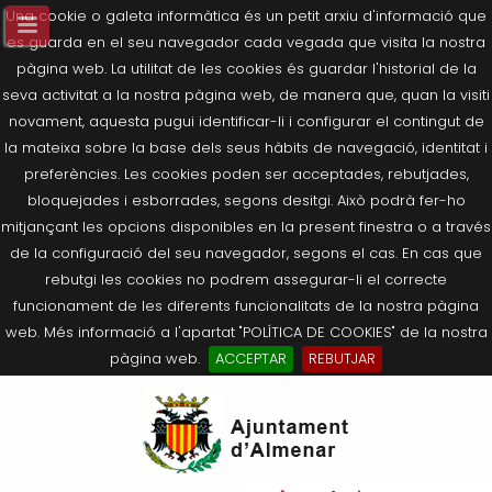
Una cookie o galeta informàtica és un petit arxiu d'informació que
es guarda en el seu navegador cada vegada que visita la nostra
pàgina web. La utilitat de les cookies és guardar l'historial de la
seva activitat a la nostra pàgina web, de manera que, quan la visiti
novament, aquesta pugui identificar-li i configurar el contingut de
la mateixa sobre la base dels seus hàbits de navegació, identitat i
preferències. Les cookies poden ser acceptades, rebutjades,
bloquejades i esborrades, segons desitgi. Això podrà fer-ho
mitjançant les opcions disponibles en la present finestra o a través
de la configuració del seu navegador, segons el cas. En cas que
rebutgi les cookies no podrem assegurar-li el correcte
funcionament de les diferents funcionalitats de la nostra pàgina
web. Més informació a l'apartat "POLÍTICA DE COOKIES" de la nostra
pàgina web.
ACCEPTAR
REBUTJAR
Tornar
Tornar
Tornar
Tornar
Tornar
Ves
Ei
Salutació de l’Alcaldessa
On som?
Agricultura, Ramaderia i Medi
Seu Electrònica
Últimes publicacions
al
pe
Ambient
contingut.
Composició Consistori
Història
Què és la Seu Electrònica?
Benestar Social
|
Navigation