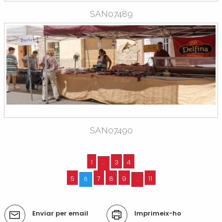
SAN07489
SAN07490
« 12 elements anteriors
1
3
4
12 elements següents »
...
5
7
8
9
11
6
...
Accions
Enviar per email
Imprimeix-ho
del