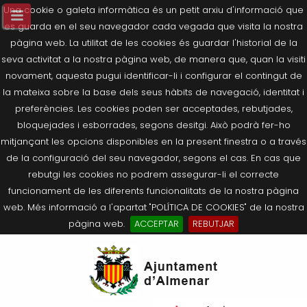
Una cookie o galeta informàtica és un petit arxiu d'informació que
es guarda en el seu navegador cada vegada que visita la nostra
pàgina web. La utilitat de les cookies és guardar l'historial de la
seva activitat a la nostra pàgina web, de manera que, quan la visiti
novament, aquesta pugui identificar-li i configurar el contingut de
la mateixa sobre la base dels seus hàbits de navegació, identitat i
preferències. Les cookies poden ser acceptades, rebutjades,
bloquejades i esborrades, segons desitgi. Això podrà fer-ho
mitjançant les opcions disponibles en la present finestra o a través
de la configuració del seu navegador, segons el cas. En cas que
rebutgi les cookies no podrem assegurar-li el correcte
funcionament de les diferents funcionalitats de la nostra pàgina
web. Més informació a l'apartat "POLÍTICA DE COOKIES" de la nostra
pàgina web.
ACCEPTAR
REBUTJAR
Tornar
Tornar
Tornar
Tornar
Tornar
Ves
Ei
Salutació de l’Alcaldessa
On som?
Agricultura, Ramaderia i Medi
Seu Electrònica
Últimes publicacions
al
pe
Ambient
contingut.
Composició Consistori
Història
Què és la Seu Electrònica?
Benestar Social
|
Navigation