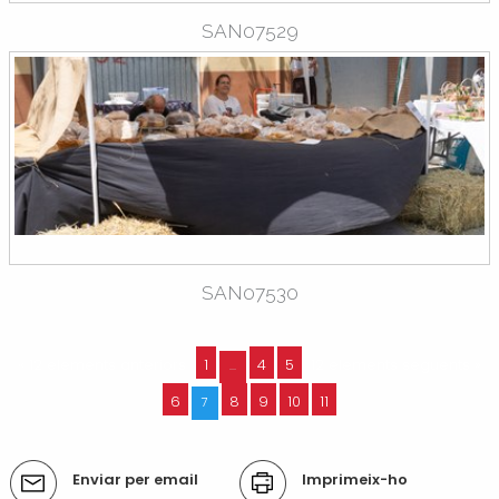
SAN07529
SAN07530
« 12 elements anteriors
1
4
5
12 elements següents »
...
6
8
9
10
11
7
Accions
Enviar per email
Imprimeix-ho
del