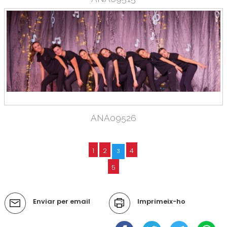
ANA09526
« 12 elements anteriors
1
2
4
12 elements següents »
3
5
Accions
Enviar per email
Imprimeix-ho
del
document