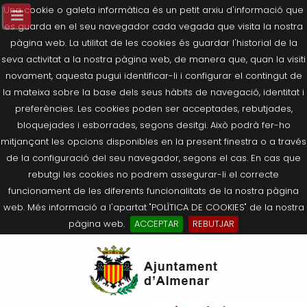
Una cookie o galeta informàtica és un petit arxiu d'informació que
es guarda en el seu navegador cada vegada que visita la nostra
pàgina web. La utilitat de les cookies és guardar l'historial de la
seva activitat a la nostra pàgina web, de manera que, quan la visiti
novament, aquesta pugui identificar-li i configurar el contingut de
la mateixa sobre la base dels seus hàbits de navegació, identitat i
preferències. Les cookies poden ser acceptades, rebutjades,
bloquejades i esborrades, segons desitgi. Això podrà fer-ho
mitjançant les opcions disponibles en la present finestra o a través
de la configuració del seu navegador, segons el cas. En cas que
rebutgi les cookies no podrem assegurar-li el correcte
funcionament de les diferents funcionalitats de la nostra pàgina
web. Més informació a l'apartat "POLÍTICA DE COOKIES" de la nostra
pàgina web.
ACCEPTAR
REBUTJAR
Tornar
Tornar
Tornar
Tornar
Tornar
Ves
Ei
Salutació de l’Alcaldessa
On som?
Agricultura, Ramaderia i Medi
Seu Electrònica
Últimes publicacions
al
pe
Ambient
contingut.
Composició Consistori
Història
Què és la Seu Electrònica?
Benestar Social
|
Navigation