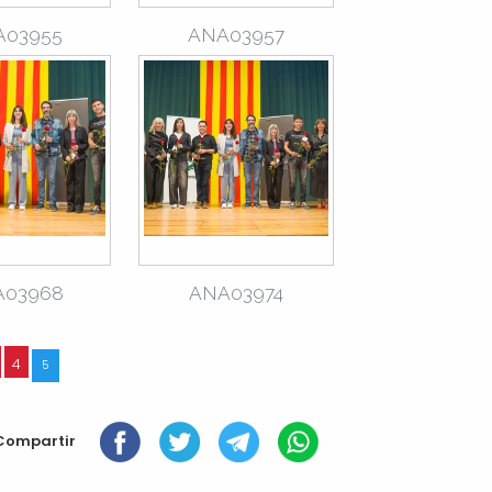
A03955
ANA03957
A03968
ANA03974
4
5
Compartir