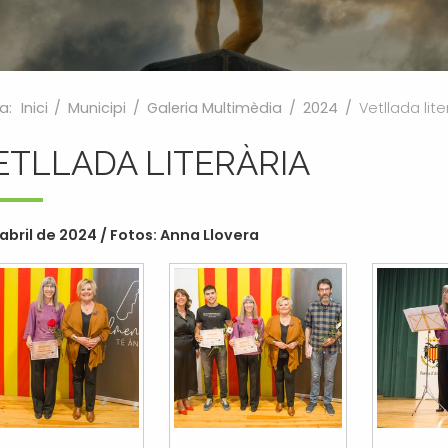
a:
Inici
/
Municipi
/
Galeria Multimèdia
/
2024
/
Vetllada lite
ETLLADA LITERÀRIA
'abril de 2024 / Fotos: Anna Llovera