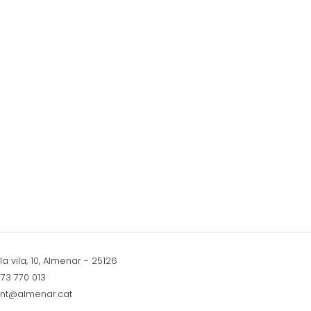
a vila, 10, Almenar - 25126
973 770 013
nt@almenar.cat