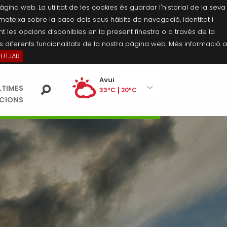
na web. La utilitat de les cookies és guardar l'historial de la seva
 mateixa sobre la base dels seus hàbits de navegació, identitat i
 les opcions disponibles en la present finestra o a través de la
 diferents funcionalitats de la nostra pàgina web. Més informació a
BUTJAR
Ei
Avui
LTIMES
pe
33ºC
20ºC
ACIONS
Dissabte
34ºC
21ºC
Diumenge
35ºC
21ºC
Dilluns
35ºC
21ºC
Dimarts
35ºC
21ºC