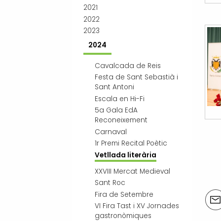
2021
2022
2023
2024
Cavalcada de Reis
Festa de Sant Sebastià i
Sant Antoni
Escala en Hi-Fi
5a Gala EdA
Reconeixement
Carnaval
1r Premi Recital Poètic
Vetllada literària
« 1
XXVIII Mercat Medieval
Sant Roc
Acci
Fira de Setembre
VI Fira Tast i XV Jornades
del
gastronòmiques
doc