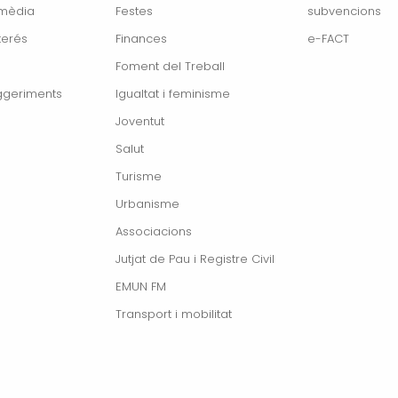
imèdia
Festes
subvencions
terés
Finances
e-FACT
Foment del Treball
ggeriments
Igualtat i feminisme
Joventut
Salut
Turisme
Urbanisme
Associacions
Jutjat de Pau i Registre Civil
EMUN FM
Transport i mobilitat