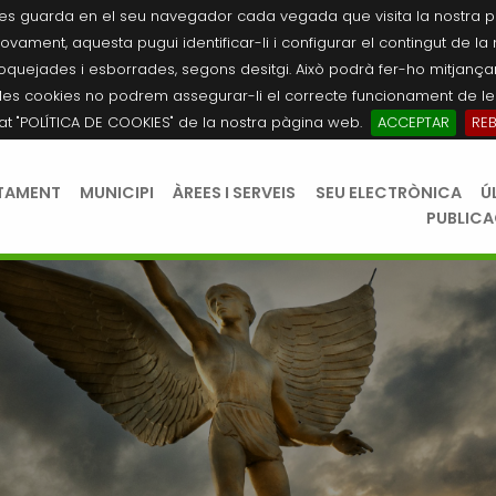
es guarda en el seu navegador cada vegada que visita la nostra pàgi
novament, aquesta pugui identificar-li i configurar el contingut de la
quejades i esborrades, segons desitgi. Això podrà fer-ho mitjançant
les cookies no podrem assegurar-li el correcte funcionament de les
tat "POLÍTICA DE COOKIES" de la nostra pàgina web.
ACCEPTAR
RE
TAMENT
MUNICIPI
ÀREES I SERVEIS
SEU ELECTRÒNICA
Ú
PUBLIC