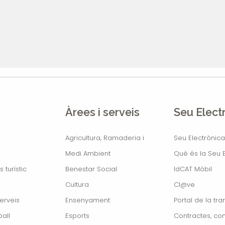
Àrees i serveis
Seu Elect
Agricultura, Ramaderia i
Seu Electrònica
Medi Ambient
Què és la Seu E
s turístic
Benestar Social
IdCAT Mòbil
Cultura
Cl@ve
erveis
Ensenyament
Portal de la tr
all
Esports
Contractes, con