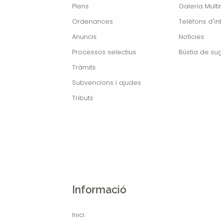
Plens
Galeria Mult
Ordenances
Telèfons d'in
Anuncis
Notícies
Processos selectius
Bústia de su
Tràmits
Subvencions i ajudes
Tributs
Informació
Inici