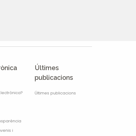
rònica
Últimes
publicacions
lectrònica?
Últimes publicacions
ansparència
venis i