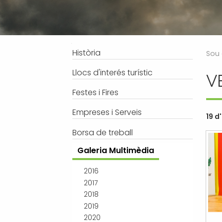
Processos selectius
Bústia de suggeriments
Joventut
Tràmits
Salut
Subvencions i ajudes
Turisme
Navegació
Història
Sou 
Tributs
Urbanisme
Llocs d'interés turístic
V
Associacions
Festes i Fires
Jutjat de Pau i Registre Civil
EMUN FM
Empreses i Serveis
19 d
Transport i mobilitat
Borsa de treball
Galeria Multimèdia
2016
2017
2018
2019
2020