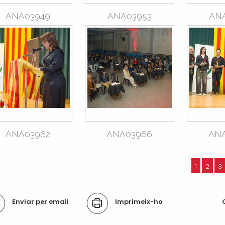
ANA03949
ANA03953
AN
ANA03962
ANA03966
AN
2 elements anteriors
1
2
3
ons
Enviar per email
Imprimeix-ho
ument