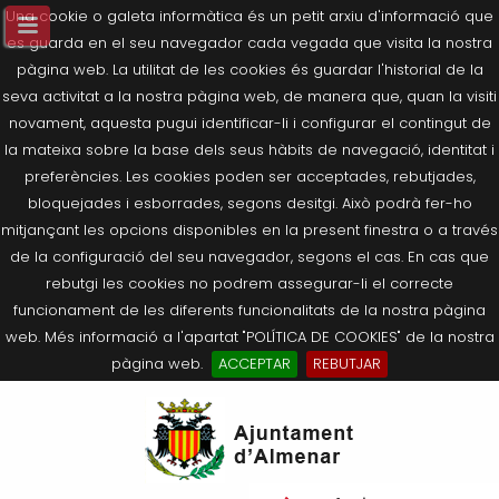
Una cookie o galeta informàtica és un petit arxiu d'informació que
es guarda en el seu navegador cada vegada que visita la nostra
pàgina web. La utilitat de les cookies és guardar l'historial de la
seva activitat a la nostra pàgina web, de manera que, quan la visiti
novament, aquesta pugui identificar-li i configurar el contingut de
la mateixa sobre la base dels seus hàbits de navegació, identitat i
preferències. Les cookies poden ser acceptades, rebutjades,
bloquejades i esborrades, segons desitgi. Això podrà fer-ho
mitjançant les opcions disponibles en la present finestra o a través
de la configuració del seu navegador, segons el cas. En cas que
rebutgi les cookies no podrem assegurar-li el correcte
funcionament de les diferents funcionalitats de la nostra pàgina
web. Més informació a l'apartat "POLÍTICA DE COOKIES" de la nostra
pàgina web.
ACCEPTAR
REBUTJAR
Tornar
Tornar
Tornar
Tornar
Tornar
Ves
Ei
Salutació de l’Alcaldessa
On som?
Agricultura, Ramaderia i Medi
Seu Electrònica
Últimes publicacions
al
pe
Ambient
contingut.
Composició Consistori
Història
Què és la Seu Electrònica?
Benestar Social
|
Navigation