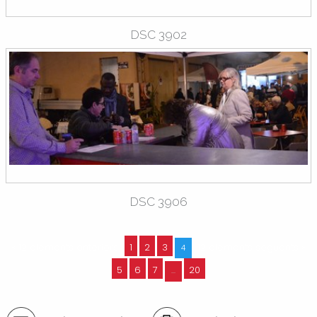
DSC 3902
DSC 3906
« 12 elements anteriors
1
2
3
12 elements següents »
4
5
6
7
20
...
Accions