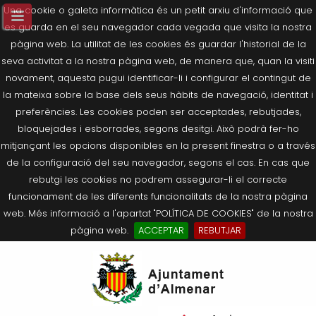
Una cookie o galeta informàtica és un petit arxiu d'informació que
es guarda en el seu navegador cada vegada que visita la nostra
pàgina web. La utilitat de les cookies és guardar l'historial de la
seva activitat a la nostra pàgina web, de manera que, quan la visiti
novament, aquesta pugui identificar-li i configurar el contingut de
la mateixa sobre la base dels seus hàbits de navegació, identitat i
preferències. Les cookies poden ser acceptades, rebutjades,
bloquejades i esborrades, segons desitgi. Això podrà fer-ho
mitjançant les opcions disponibles en la present finestra o a través
de la configuració del seu navegador, segons el cas. En cas que
rebutgi les cookies no podrem assegurar-li el correcte
funcionament de les diferents funcionalitats de la nostra pàgina
web. Més informació a l'apartat "POLÍTICA DE COOKIES" de la nostra
pàgina web.
ACCEPTAR
REBUTJAR
Tornar
Tornar
Tornar
Tornar
Tornar
Ves
Ei
Salutació de l’Alcaldessa
On som?
Agricultura, Ramaderia i Medi
Seu Electrònica
Últimes publicacions
al
pe
Ambient
contingut.
Composició Consistori
Història
Què és la Seu Electrònica?
Benestar Social
|
Navigation