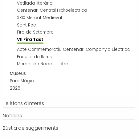
Vetllada literària
Centenari Central Hidroelèctrica
XXIX Mercat Medieval
Sant Roc
Fira de Setembre
VII Fira Tast
Acte Commemoratiu Centenari Companyia Elèctrica
Encesa de llums
Mercat de Nadal i Lletra
Museus
Parc Màgic
2026
Telèfons d'interés
Notícies
Bústia de suggeriments