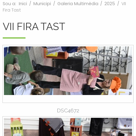
Sou a:
Inici
/
Municipi
/
Galeria Multimèdia
/
2025
/
VII
Fira Tast
VII FIRA TAST
DSC4672