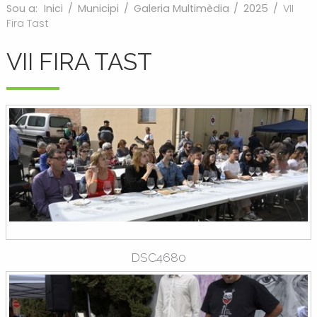
Sou a:
Inici
/
Municipi
/
Galeria Multimèdia
/
2025
/
VII
Fira Tast
VII FIRA TAST
DSC4680