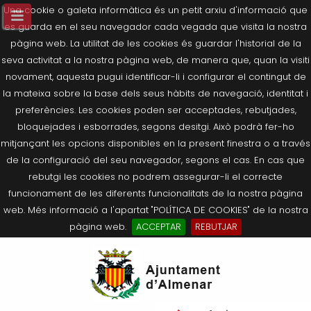
Una cookie o galeta informàtica és un petit arxiu d'informació que
es guarda en el seu navegador cada vegada que visita la nostra
pàgina web. La utilitat de les cookies és guardar l'historial de la
seva activitat a la nostra pàgina web, de manera que, quan la visiti
novament, aquesta pugui identificar-li i configurar el contingut de
la mateixa sobre la base dels seus hàbits de navegació, identitat i
preferències. Les cookies poden ser acceptades, rebutjades,
bloquejades i esborrades, segons desitgi. Això podrà fer-ho
mitjançant les opcions disponibles en la present finestra o a través
de la configuració del seu navegador, segons el cas. En cas que
rebutgi les cookies no podrem assegurar-li el correcte
funcionament de les diferents funcionalitats de la nostra pàgina
web. Més informació a l'apartat "POLÍTICA DE COOKIES" de la nostra
pàgina web.
ACCEPTAR
REBUTJAR
Tornar
Tornar
Tornar
Tornar
Tornar
Ves
Ei
Salutació de l’Alcaldessa
On som?
Agricultura, Ramaderia i Medi
Seu Electrònica
Últimes publicacions
al
pe
Ambient
contingut.
Composició Consistori
Història
Què és la Seu Electrònica?
Benestar Social
|
Navigation