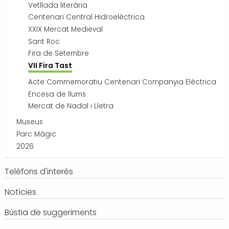
Vetllada literària
Centenari Central Hidroelèctrica
XXIX Mercat Medieval
Sant Roc
Fira de Setembre
VII Fira Tast
Acte Commemoratiu Centenari Companyia Elèctrica
Encesa de llums
Mercat de Nadal i Lletra
Museus
Parc Màgic
2026
Telèfons d'interés
Notícies
Bústia de suggeriments