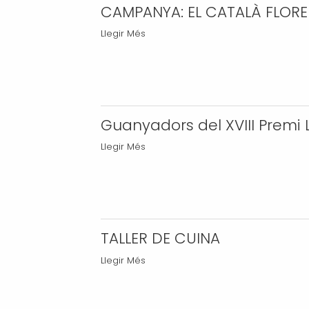
CAMPANYA: EL CATALÀ FLORE
CAMPANYA:
Llegir Més
EL
CATALÀ
FLOREIX
-
Guanyadors del XVIII Premi 
Guanyadors
Llegir Més
del
XVIII
Premi
Literari
Vila
TALLER DE CUINA
d'Almenar
TALLER
Llegir Més
de
DE
Contes
CUINA
Curts
-