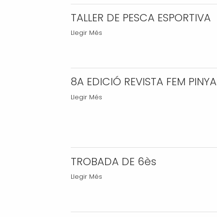
TALLER DE PESCA ESPORTIVA
TALLER
Llegir Més
DE
PESCA
ESPORTIVA
-
8A EDICIÓ REVISTA FEM PINYA
8A
Llegir Més
EDICIÓ
REVISTA
FEM
PINYA
-
TROBADA DE 6ès
TROBADA
Llegir Més
DE
6ès
-