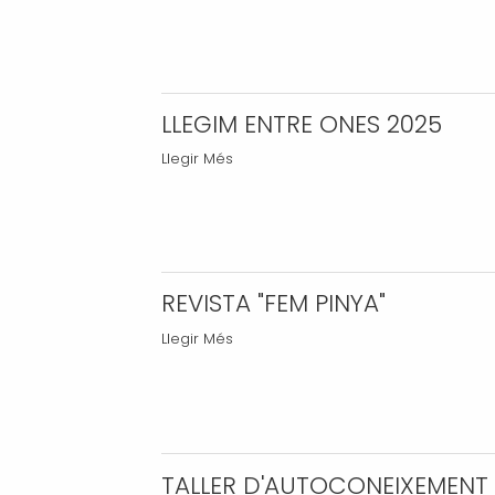
FESTES
EN
-
L’ÀMBIT
DE
LA
SALUT
LLEGIM ENTRE ONES 2025
2025
LLEGIM
Llegir Més
-
ENTRE
ONES
2025
-
REVISTA "FEM PINYA"
REVISTA
Llegir Més
"FEM
PINYA"
-
TALLER D'AUTOCONEIXEMENT