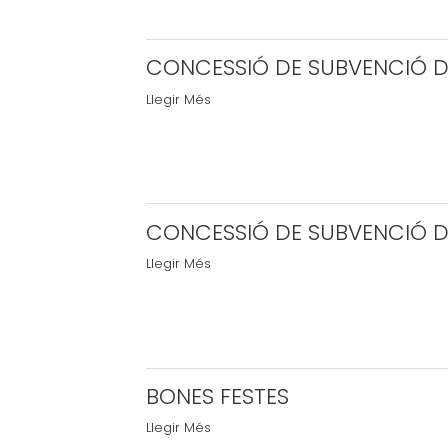
PINYANA
PLANETA
-
-
ALMENAR
CONCESSIÓ DE SUBVENCIÓ DE
-
CONCESSIÓ
Llegir Més
DE
SUBVENCIÓ
DE
LA
DIPUTACIÓ
CONCESSIÓ DE SUBVENCIÓ DE 
DE
CONCESSIÓ
Llegir Més
LLEIDA
DE
PER
SUBVENCIÓ
ARRANJAMENT
DE
DE
LA
CAMINS
DIPUTACIÓ
-
BONES FESTES
DE
BONES
Llegir Més
LLEIDA