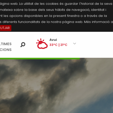
na web. La utilitat de les cookies és guardar l'historial de la seva
 mateixa sobre la base dels seus hàbits de navegació, identitat i
 les opcions disponibles en la present finestra o a través de la
 diferents funcionalitats de la nostra pàgina web. Més informació a
BUTJAR
Ei
Avui
LTIMES
pe
33ºC
21ºC
ACIONS
Divendres
33ºC
21ºC
Dissabte
34ºC
20ºC
Diumenge
34ºC
20ºC
Dilluns
34ºC
21ºC