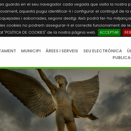
es guarda en el seu navegador cada vegada que visita la nostra pàgi
novament, aquesta pugui identificar-li i configurar el contingut de la
quejades i esborrades, segons desitgi. Això podrà fer-ho mitjançant
les cookies no podrem assegurar-li el correcte funcionament de les
tat "POLÍTICA DE COOKIES" de la nostra pàgina web.
ACCEPTAR
RE
TAMENT
MUNICIPI
ÀREES I SERVEIS
SEU ELECTRÒNICA
Ú
PUBLIC