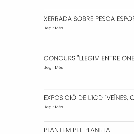
2026
-
XERRADA SOBRE PESCA ESPO
XERRADA
Llegir Més
SOBRE
PESCA
ESPORTIVA
-
CONCURS "LLEGIM ENTRE ONE
CONCURS
Llegir Més
"LLEGIM
ENTRE
ONES"
-
EXPOSICIÓ DE L'ICD "VEÏNES, 
EXPOSICIÓ
Llegir Més
DE
L'ICD
"VEÏNES,
PLANTEM PEL PLANETA