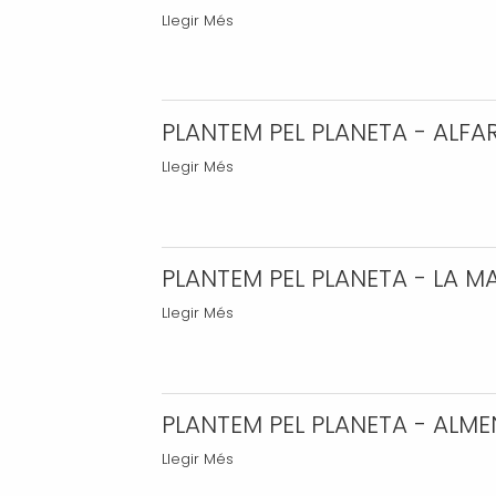
CIUTADANES".
PLANTEM
Llegir Més
-
PEL
PLANETA
-
PLANTEM PEL PLANETA - ALFA
PLANTEM
Llegir Més
PEL
PLANETA
-
ALFARRÀS
PLANTEM PEL PLANETA - LA M
-
PLANTEM
Llegir Més
PEL
PLANETA
-
LA
PLANTEM PEL PLANETA - ALM
MATA
PLANTEM
Llegir Més
DE
PEL