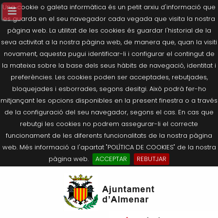
Una cookie o galeta informàtica és un petit arxiu d'informació que
es guarda en el seu navegador cada vegada que visita la nostra
pàgina web. La utilitat de les cookies és guardar l'historial de la
seva activitat a la nostra pàgina web, de manera que, quan la visiti
novament, aquesta pugui identificar-li i configurar el contingut de
la mateixa sobre la base dels seus hàbits de navegació, identitat i
preferències. Les cookies poden ser acceptades, rebutjades,
bloquejades i esborrades, segons desitgi. Això podrà fer-ho
mitjançant les opcions disponibles en la present finestra o a través
de la configuració del seu navegador, segons el cas. En cas que
rebutgi les cookies no podrem assegurar-li el correcte
funcionament de les diferents funcionalitats de la nostra pàgina
web. Més informació a l'apartat "POLÍTICA DE COOKIES" de la nostra
pàgina web.
ACCEPTAR
REBUTJAR
Tornar
Tornar
Tornar
Tornar
Tornar
Ves
Ei
Salutació de l’Alcaldessa
On som?
Agricultura, Ramaderia i Medi
Seu Electrònica
Últimes publicacions
al
pe
Ambient
contingut.
Composició Consistori
Història
Què és la Seu Electrònica?
Benestar Social
|
Navigation