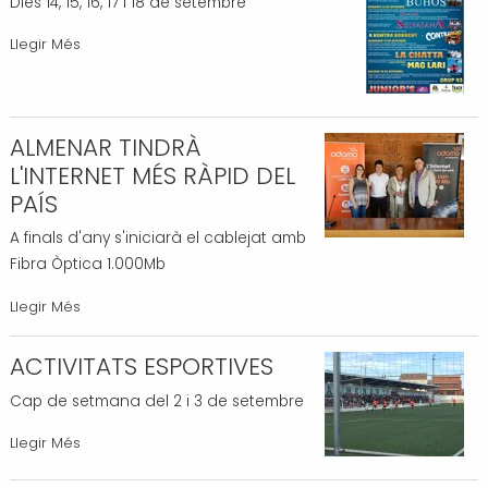
Dies 14, 15, 16, 17 i 18 de setembre
FIRA
Llegir Més
DE
SETEMBRE
2017
ALMENAR TINDRÀ
-
L'INTERNET MÉS RÀPID DEL
PAÍS
A finals d'any s'iniciarà el cablejat amb
Fibra Òptica 1.000Mb
ALMENAR
Llegir Més
TINDRÀ
L'INTERNET
ACTIVITATS ESPORTIVES
MÉS
Cap de setmana del 2 i 3 de setembre
RÀPID
DEL
ACTIVITATS
Llegir Més
PAÍS
ESPORTIVES
-