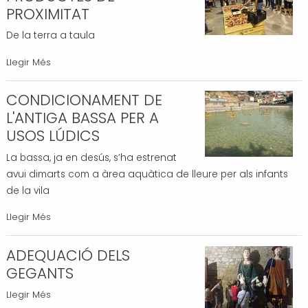
-
PROXIMITAT
De la terra a taula
I
Llegir Més
JORNADES
DE
CONDICIONAMENT DE
PRODUCTES
L'ANTIGA BASSA PER A
DE
USOS LÚDICS
PROXIMITAT
La bassa, ja en desús, s’ha estrenat
-
avui dimarts com a àrea aquàtica de lleure per als infants
de la vila
CONDICIONAMENT
Llegir Més
DE
L'ANTIGA
ADEQUACIÓ DELS
BASSA
GEGANTS
PER
ADEQUACIÓ
Llegir Més
A