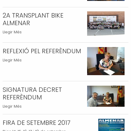
D'ENTORN
-
2A TRANSPLANT BIKE
ALMENAR
2A
Llegir Més
TRANSPLANT
BIKE
REFLEXIÓ PEL REFERÈNDUM
ALMENAR
REFLEXIÓ
-
Llegir Més
PEL
REFERÈNDUM
-
SIGNATURA DECRET
REFERÈNDUM
SIGNATURA
Llegir Més
DECRET
REFERÈNDUM
FIRA DE SETEMBRE 2017
-