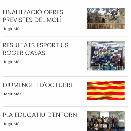
Transport i mobilitat
FINALITZACIÓ OBRES
PREVISTES DEL MOLÍ
FINALITZACIÓ
Llegir Més
OBRES
PREVISTES
RESULTATS ESPORTIUS
DEL
ROGER CASAS
MOLÍ
RESULTATS
Llegir Més
-
ESPORTIUS
ROGER
CASAS
DIUMENGE 1 D'OCTUBRE
-
DIUMENGE
Llegir Més
1
D'OCTUBRE
PLA EDUCATIU D'ENTORN
-
PLA
Llegir Més
EDUCATIU