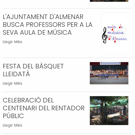
DELS
USOS
GEGANTS
LÚDICS
L'AJUNTAMENT D'ALMENAR
-
-
BUSCA PROFESSORS PER A LA
SEVA AULA DE MÚSICA
L'AJUNTAMENT
Llegir Més
D'ALMENAR
BUSCA
PROFESSORS
FESTA DEL BÀSQUET
PER
LLEIDATÀ
A
FESTA
Llegir Més
LA
DEL
SEVA
BÀSQUET
CELEBRACIÓ DEL
AULA
LLEIDATÀ
CENTENARI DEL RENTADOR
DE
-
MÚSICA
PÚBLIC
-
CELEBRACIÓ
Llegir Més
DEL