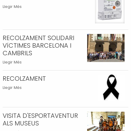
DE
SUBSTITUCIÓ
Llegir Més
L'ESCOLA
DE
-
COMPTADORS
ELÈCTRICS
-
RECOLZAMENT SOLIDARI
VíCTIMES BARCELONA I
CAMBRILS
RECOLZAMENT
Llegir Més
SOLIDARI
VíCTIMES
RECOLZAMENT
BARCELONA
RECOLZAMENT
Llegir Més
I
-
CAMBRILS
-
VISITA D'ESPORTAVENTUR
ALS MUSEUS