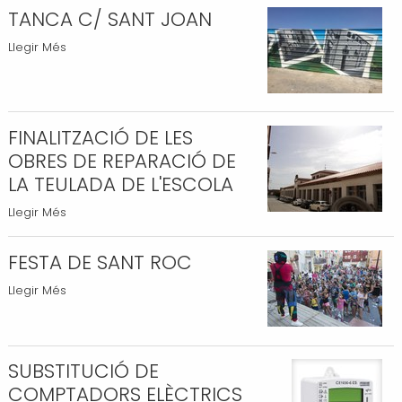
-
TANCA C/ SANT JOAN
TANCA
Llegir Més
C/
SANT
JOAN
-
FINALITZACIÓ DE LES
OBRES DE REPARACIÓ DE
LA TEULADA DE L'ESCOLA
FINALITZACIÓ
Llegir Més
DE
LES
FESTA DE SANT ROC
OBRES
FESTA
Llegir Més
DE
DE
REPARACIÓ
SANT
DE
ROC
LA
SUBSTITUCIÓ DE
-
TEULADA
COMPTADORS ELÈCTRICS