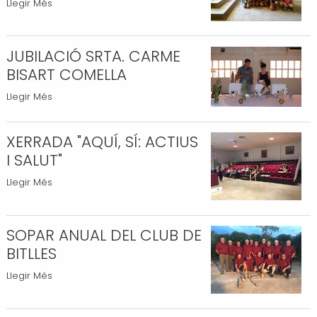
VISITA
Llegir Més
D'ESPORTAVENTUR
ALS
JUBILACIÓ SRTA. CARME
MUSEUS
-
BISART COMELLA
JUBILACIÓ
Llegir Més
SRTA.
CARME
XERRADA "AQUÍ, SÍ: ACTIUS
BISART
I SALUT"
COMELLA
-
XERRADA
Llegir Més
"AQUÍ,
SÍ:
SOPAR ANUAL DEL CLUB DE
ACTIUS
I
BITLLES
SALUT"
SOPAR
Llegir Més
-
ANUAL
DEL