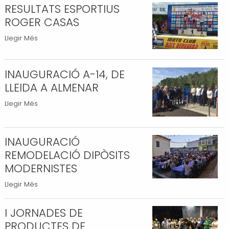
RESULTATS ESPORTIUS
CLUB
DE
ROGER CASAS
BITLLES
RESULTATS
Llegir Més
-
ESPORTIUS
ROGER
INAUGURACIÓ A-14, DE
CASAS
LLEIDA A ALMENAR
-
INAUGURACIÓ
Llegir Més
A-
14,
INAUGURACIÓ
DE
LLEIDA
REMODELACIÓ DIPÒSITS
A
MODERNISTES
ALMENAR
INAUGURACIÓ
Llegir Més
-
REMODELACIÓ
DIPÒSITS
I JORNADES DE
MODERNISTES
PRODUCTES DE