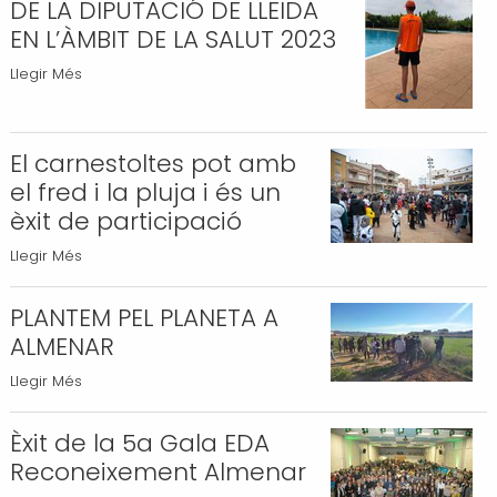
DE LA DIPUTACIÓ DE LLEIDA
MUNICIPAL
camí
EN L’ÀMBIT DE LA SALUT 2023
PER
-
FER
CONCESSIÓ
Llegir Més
FRONT
DE
A
SUBVENCIÓ
LES
DE
El carnestoltes pot amb
DESPESES
LA
el fred i la pluja i és un
CORRENTS
DIPUTACIÓ
èxit de participació
2023
DE
El
Llegir Més
-
LLEIDA
carnestoltes
EN
pot
PLANTEM PEL PLANETA A
L’ÀMBIT
amb
DE
ALMENAR
el
LA
PLANTEM
Llegir Més
fred
SALUT
PEL
i
2023
PLANETA
Èxit de la 5a Gala EDA
la
-
A
Reconeixement Almenar
pluja
ALMENAR
i