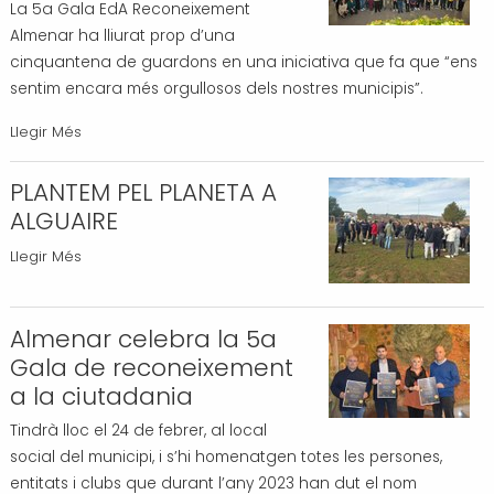
La 5a Gala EdA Reconeixement
-
és
Almenar ha lliurat prop d’una
un
cinquantena de guardons en una iniciativa que fa que “ens
èxit
sentim encara més orgullosos dels nostres municipis”.
de
participació
Èxit
Llegir Més
-
de
la
PLANTEM PEL PLANETA A
5a
ALGUAIRE
Gala
PLANTEM
Llegir Més
EDA
PEL
Reconeixement
PLANETA
Almenar
Almenar celebra la 5a
A
-
ALGUAIRE
Gala de reconeixement
-
a la ciutadania
Tindrà lloc el 24 de febrer, al local
social del municipi, i s’hi homenatgen totes les persones,
entitats i clubs que durant l’any 2023 han dut el nom