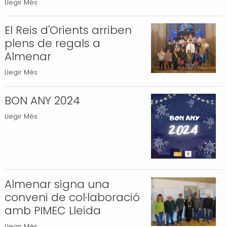
Almenar
Llegir Més
celebra
la
El Reis d'Orients arriben
Festa
plens de regals a
Major
Almenar
de
El
Llegir Més
Sant
Reis
Antoni
d'Orients
BON ANY 2024
i
arriben
Sant
BON
Llegir Més
plens
Sebastià
ANY
de
-
2024
regals
-
a
Almenar
Almenar signa una
-
conveni de col·laboració
amb PIMEC Lleida
Almenar
Llegir Més