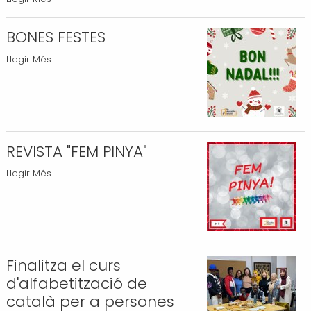
signa
una
BONES FESTES
conveni
BONES
Llegir Més
de
FESTES
col·laboració
-
amb
PIMEC
Lleida
REVISTA "FEM PINYA"
-
REVISTA
Llegir Més
"FEM
PINYA"
-
Finalitza el curs
d'alfabetització de
català per a persones