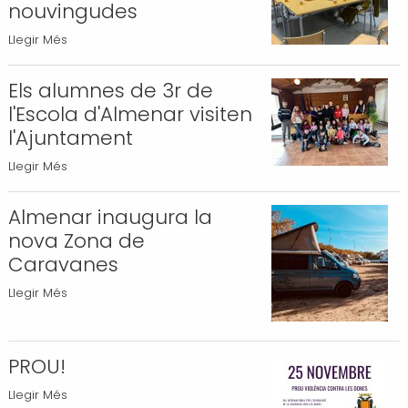
nouvingudes
Finalitza
Llegir Més
el
curs
Els alumnes de 3r de
d'alfabetització
l'Escola d'Almenar visiten
de
l'Ajuntament
català
Els
Llegir Més
per
alumnes
a
de
Almenar inaugura la
persones
3r
nouvingudes
nova Zona de
de
-
Caravanes
l'Escola
Almenar
Llegir Més
d'Almenar
inaugura
visiten
la
l'Ajuntament
nova
PROU!
-
Zona
PROU!
Llegir Més
de