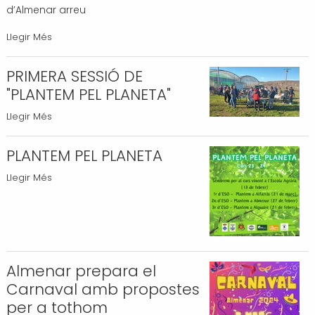
d’Almenar arreu
Almenar
Llegir Més
celebra
la
PRIMERA SESSIÓ DE
5a
"PLANTEM PEL PLANETA"
Gala
PRIMERA
Llegir Més
de
SESSIÓ
reconeixement
DE
PLANTEM PEL PLANETA
a
"PLANTEM
la
PLANTEM
Llegir Més
PEL
ciutadania
PEL
PLANETA"
-
PLANETA
-
-
Almenar prepara el
Carnaval amb propostes
per a tothom