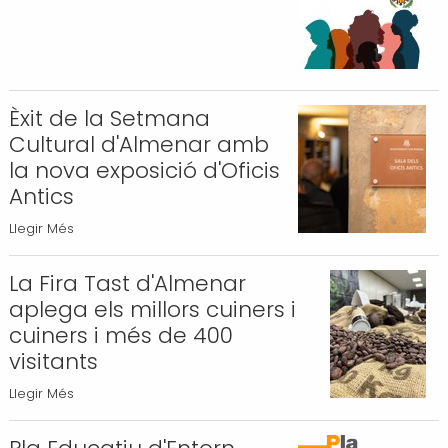
-
Caravanes
-
Èxit de la Setmana
Cultural d'Almenar amb
la nova exposició d'Oficis
Antics
Èxit
Llegir Més
de
la
La Fira Tast d'Almenar
Setmana
aplega els millors cuiners i
Cultural
cuiners i més de 400
d'Almenar
visitants
amb
La
Llegir Més
la
Fira
nova
Tast
exposició