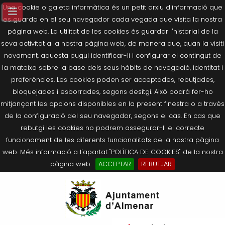
Una cookie o galeta informàtica és un petit arxiu d'informació que
es guarda en el seu navegador cada vegada que visita la nostra
pàgina web. La utilitat de les cookies és guardar l'historial de la
seva activitat a la nostra pàgina web, de manera que, quan la visiti
novament, aquesta pugui identificar-li i configurar el contingut de
la mateixa sobre la base dels seus hàbits de navegació, identitat i
preferències. Les cookies poden ser acceptades, rebutjades,
bloquejades i esborrades, segons desitgi. Això podrà fer-ho
mitjançant les opcions disponibles en la present finestra o a través
de la configuració del seu navegador, segons el cas. En cas que
rebutgi les cookies no podrem assegurar-li el correcte
funcionament de les diferents funcionalitats de la nostra pàgina
web. Més informació a l'apartat "POLÍTICA DE COOKIES" de la nostra
pàgina web.
ACCEPTAR
REBUTJAR
Tornar
Tornar
Tornar
Tornar
Tornar
Ves
Ei
Salutació de l’Alcaldessa
On som?
Agricultura, Ramaderia i Medi
Seu Electrònica
Últimes publicacions
al
pe
Ambient
contingut.
Composició Consistori
Història
Què és la Seu Electrònica?
Benestar Social
|
Navigation