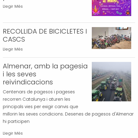
Almenar
Llegir Més
prepara
el
Carnaval
RECOLLIDA DE BICICLETES I
amb
CASCS
propostes
RECOLLIDA
Llegir Més
per
DE
a
BICICLETES
Almenar, amb la pagesia
tothom
I
i les seves
-
CASCS
reivindicacions
-
Centenars de pagesos i pageses
recorren Catalunya i aturen les
principals vies per exigir canvis que
millorin les seves condicions. Desenes de pagesos d'Almenar
hi participen
Almenar,
Llegir Més