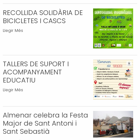
amb
la
RECOLLIDA SOLIDÀRIA DE
pagesia
BICICLETES I CASCS
i
RECOLLIDA
Llegir Més
les
SOLIDÀRIA
seves
DE
reivindicacions
BICICLETES
-
I
TALLERS DE SUPORT I
CASCS
ACOMPANYAMENT
-
EDUCATIU
TALLERS
Llegir Més
DE
SUPORT
I
Almenar celebra la Festa
ACOMPANYAMENT
Major de Sant Antoni i
EDUCATIU
Sant Sebastià
-