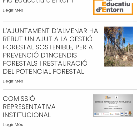
Pla Educatiu d'Entorn
d'Almenar
d'Oficis
Pla
Llegir Més
aplega
Antics
Educatiu
els
-
d'Entorn
millors
L’AJUNTAMENT D’ALMENAR HA
-
cuiners
REBUT UN AJUT A LA GESTIÓ
i
FORESTAL SOSTENIBLE, PER A
cuiners
PREVENCIÓ D’INCENDIS
i
FORESTALS I RESTAURACIÓ
més
DEL POTENCIAL FORESTAL
de
400
L’AJUNTAMENT
Llegir Més
visitants
D’ALMENAR
-
HA
COMISSIÓ
REBUT
REPRESENTATIVA
UN
INSTITUCIONAL
AJUT
COMISSIÓ
Llegir Més
A
REPRESENTATIVA
LA
INSTITUCIONAL