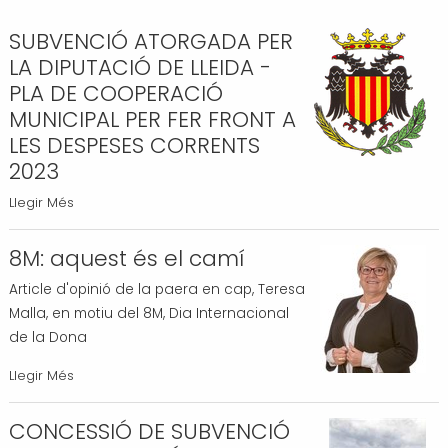
Transport i mobilitat
SUBVENCIÓ ATORGADA PER
LA DIPUTACIÓ DE LLEIDA -
PLA DE COOPERACIÓ
MUNICIPAL PER FER FRONT A
LES DESPESES CORRENTS
2023
SUBVENCIÓ
Llegir Més
ATORGADA
PER
8M: aquest és el camí
LA
Article d'opinió de la paera en cap, Teresa
DIPUTACIÓ
Malla, en motiu del 8M, Dia Internacional
DE
de la Dona
LLEIDA
-
8M:
Llegir Més
PLA
aquest
DE
és
CONCESSIÓ DE SUBVENCIÓ
COOPERACIÓ
el