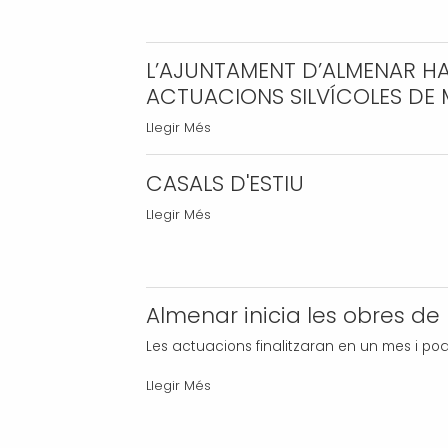
més
una
de
nova
300
edició
L’AJUNTAMENT D’ALMENAR HA 
participants
amb
ACTUACIONS SILVÍCOLES DE M
-
èxit
L’AJUNTAMENT
Llegir Més
d'usuaris
D’ALMENAR
-
HA
CASALS D'ESTIU
REBUT
CASALS
Llegir Més
UN
D'ESTIU
AJUT
-
A
LA
Almenar inicia les obres de
GESTIÓ
FORESTAL
Les actuacions finalitzaran en un mes i pod
SOSTENIBLE,
Almenar
Llegir Més
PER
inicia
ACTUACIONS
les
SILVÍCOLES