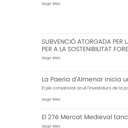
Gran
Llegir Més
Revetlla
de
Sant
Joan
a
SUBVENCIÓ ATORGADA PER LA
Almenar
PER A LA SOSTENIBILITAT FOR
-
SUBVENCIÓ
Llegir Més
ATORGADA
PER
La Paeria d'Almenar inicia 
LA
DIPUTACIÓ
El ple consistorial acull l'investidura de la
DE
LLEIDA
La
Llegir Més
-
Paeria
PLA
d'Almenar
El 27è Mercat Medieval ta
DE
inicia
El
Llegir Més
COOPERACIÓ
una