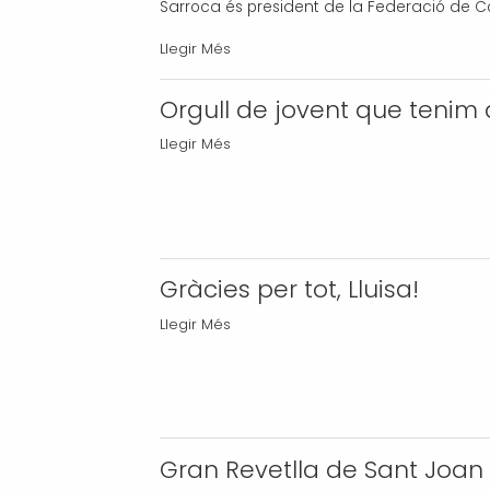
Sarroca és president de la Federació de C
L'almenarenc
Llegir Més
Ramon
Sarroca,
Orgull de jovent que tenim
recull
Orgull
Llegir Més
la
de
Creu
jovent
Sant
que
Jordi
tenim
atorgada
a
Gràcies per tot, Lluisa!
a
Almenar!
FCAC
Gràcies
Llegir Més
-
-
per
tot,
Lluisa!
-
Gran Revetlla de Sant Joan