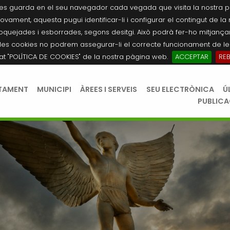
es guarda en el seu navegador cada vegada que visita la nostra pàgi
novament, aquesta pugui identificar-li i configurar el contingut de la
quejades i esborrades, segons desitgi. Això podrà fer-ho mitjançant
les cookies no podrem assegurar-li el correcte funcionament de les
tat "POLÍTICA DE COOKIES" de la nostra pàgina web.
ACCEPTAR
RE
TAMENT
MUNICIPI
ÀREES I SERVEIS
SEU ELECTRÒNICA
Ú
PUBLIC