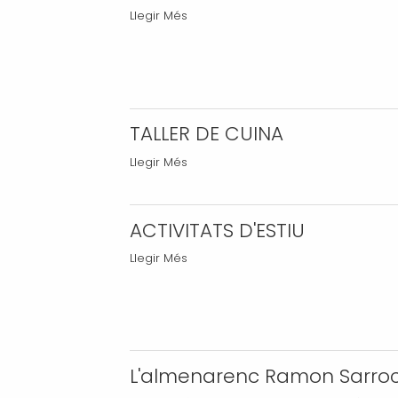
la
CURSETS
Llegir Més
Festa
DE
de
NATACIÓ
l'Estiu
-
-
TALLER DE CUINA
TALLER
Llegir Més
DE
CUINA
-
ACTIVITATS D'ESTIU
ACTIVITATS
Llegir Més
D'ESTIU
-
L'almenarenc Ramon Sarroca