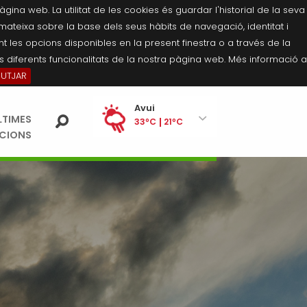
na web. La utilitat de les cookies és guardar l'historial de la seva
 mateixa sobre la base dels seus hàbits de navegació, identitat i
 les opcions disponibles en la present finestra o a través de la
 diferents funcionalitats de la nostra pàgina web. Més informació a
BUTJAR
Ei
Avui
LTIMES
pe
33ºC
21ºC
ACIONS
Divendres
34ºC
21ºC
Dissabte
35ºC
21ºC
Diumenge
34ºC
20ºC
Dilluns
34ºC
20ºC