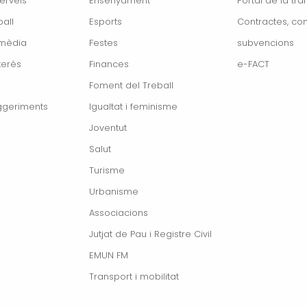
erveis
Ensenyament
Portal de la tr
all
Esports
Contractes, con
imèdia
Festes
subvencions
terés
Finances
e-FACT
Foment del Treball
ggeriments
Igualtat i feminisme
Joventut
Salut
Turisme
Urbanisme
Associacions
Jutjat de Pau i Registre Civil
EMUN FM
Transport i mobilitat