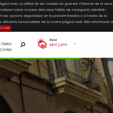
na web. La utilitat de les cookies és guardar l'historial de la seva
 mateixa sobre la base dels seus hàbits de navegació, identitat i
 les opcions disponibles en la present finestra o a través de la
 diferents funcionalitats de la nostra pàgina web. Més informació a
BUTJAR
Ei
Avui
LTIMES
pe
36ºC
21ºC
ACIONS
Dilluns
35ºC
21ºC
Dimarts
34ºC
21ºC
Dimecres
35ºC
20ºC
Dijous
37ºC
22ºC