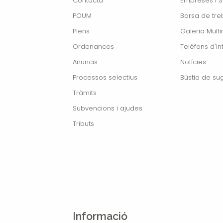
Contacta
Empreses i S
POUM
Borsa de treb
Plens
Galeria Mult
Ordenances
Telèfons d'in
Anuncis
Notícies
Processos selectius
Bústia de su
Tràmits
Subvencions i ajudes
Tributs
Informació