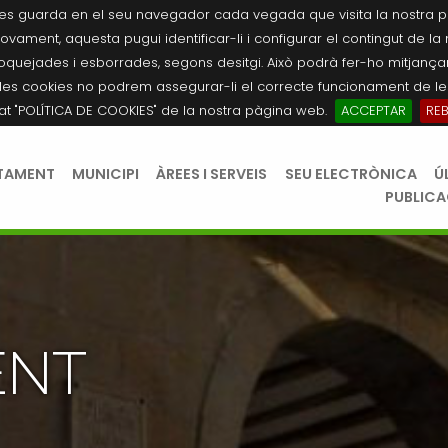
es guarda en el seu navegador cada vegada que visita la nostra pàgi
novament, aquesta pugui identificar-li i configurar el contingut de la
quejades i esborrades, segons desitgi. Això podrà fer-ho mitjançant
les cookies no podrem assegurar-li el correcte funcionament de les
tat "POLÍTICA DE COOKIES" de la nostra pàgina web.
ACCEPTAR
RE
TAMENT
MUNICIPI
ÀREES I SERVEIS
SEU ELECTRÒNICA
Ú
PUBLIC
ENT