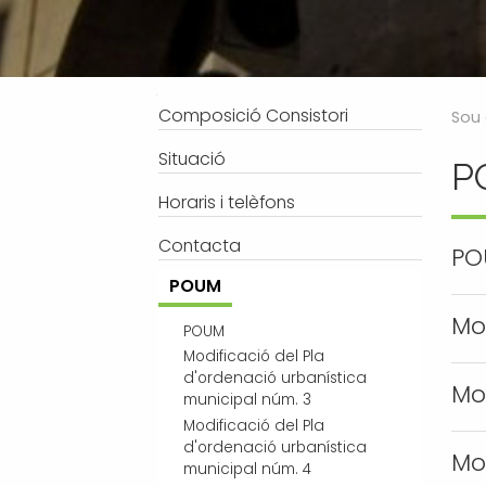
Processos selectius
Bústia de suggeriments
Joventut
Tràmits
Salut
Subvencions i ajudes
Turisme
Navegació
Composició Consistori
Sou 
Tributs
Urbanisme
Situació
P
Associacions
Horaris i telèfons
Jutjat de Pau i Registre Civil
EMUN FM
Contacta
PO
Transport i mobilitat
POUM
Mo
POUM
Modificació del Pla
d'ordenació urbanística
Mo
municipal núm. 3
Modificació del Pla
d'ordenació urbanística
Mo
municipal núm. 4