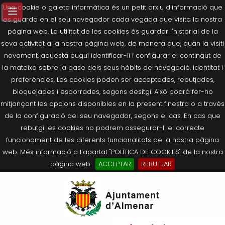
Una cookie o galeta informàtica és un petit arxiu d'informació que
es guarda en el seu navegador cada vegada que visita la nostra
pàgina web. La utilitat de les cookies és guardar l'historial de la
seva activitat a la nostra pàgina web, de manera que, quan la visiti
novament, aquesta pugui identificar-li i configurar el contingut de
la mateixa sobre la base dels seus hàbits de navegació, identitat i
preferències. Les cookies poden ser acceptades, rebutjades,
bloquejades i esborrades, segons desitgi. Això podrà fer-ho
mitjançant les opcions disponibles en la present finestra o a través
de la configuració del seu navegador, segons el cas. En cas que
rebutgi les cookies no podrem assegurar-li el correcte
funcionament de les diferents funcionalitats de la nostra pàgina
web. Més informació a l'apartat "POLÍTICA DE COOKIES" de la nostra
pàgina web.
ACCEPTAR
REBUTJAR
Tornar
Tornar
Tornar
Tornar
Tornar
Ves
Ei
Salutació de l’Alcaldessa
On som?
Agricultura, Ramaderia i Medi
Seu Electrònica
Últimes publicacions
al
pe
Ambient
contingut.
Composició Consistori
Història
Què és la Seu Electrònica?
Benestar Social
|
Navigation