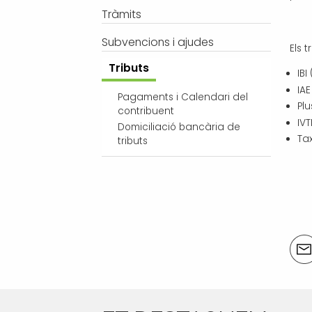
Tràmits
Subvencions i ajudes
Els 
Tributs
IBI
IAE
Pagaments i Calendari del
Pl
contribuent
IV
Domiciliació bancària de
Ta
tributs
Acci
del
doc