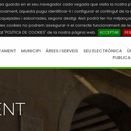
es guarda en el seu navegador cada vegada que visita la nostra pàgi
novament, aquesta pugui identificar-li i configurar el contingut de la
quejades i esborrades, segons desitgi. Això podrà fer-ho mitjançant
les cookies no podrem assegurar-li el correcte funcionament de les
tat "POLÍTICA DE COOKIES" de la nostra pàgina web.
ACCEPTAR
RE
TAMENT
MUNICIPI
ÀREES I SERVEIS
SEU ELECTRÒNICA
Ú
PUBLIC
ENT