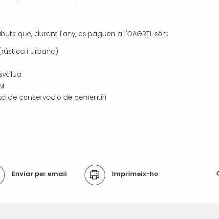
tributs que, durant l'any, es paguen a l'OAGRTL són:
 (rústica i urbana)
usvàlua
TM
xa de conservació de cementiri
ons
Enviar per email
Imprimeix-ho
ument