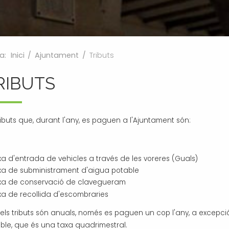
a:
Inici
/
Ajuntament
/
Tributs
RIBUTS
tributs que, durant l'any, es paguen a l'Ajuntament són:
xa d'entrada de vehicles a través de les voreres (Guals)
xa de subministrament d'aigua potable
xa de conservació de clavegueram
xa de recollida d'escombraries
 els tributs són anuals, només es paguen un cop l'any, a excepc
ble, que és una taxa quadrimestral.