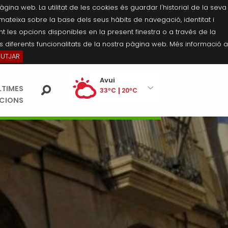
na web. La utilitat de les cookies és guardar l'historial de la seva
 mateixa sobre la base dels seus hàbits de navegació, identitat i
 les opcions disponibles en la present finestra o a través de la
 diferents funcionalitats de la nostra pàgina web. Més informació a
BUTJAR
Ei
Avui
LTIMES
pe
33ºC
20ºC
ACIONS
Dissabte
34ºC
21ºC
Diumenge
35ºC
21ºC
Dilluns
35ºC
21ºC
Dimarts
35ºC
21ºC