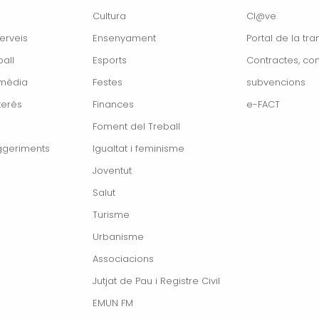
Cultura
Cl@ve
erveis
Ensenyament
Portal de la tr
all
Esports
Contractes, con
imèdia
Festes
subvencions
terés
Finances
e-FACT
Foment del Treball
ggeriments
Igualtat i feminisme
Joventut
Salut
Turisme
Urbanisme
Associacions
Jutjat de Pau i Registre Civil
EMUN FM