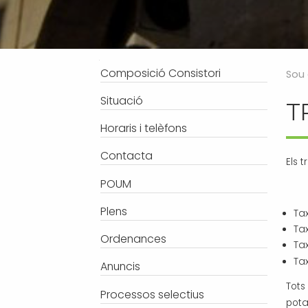
Processos selectius
Bústia de suggeriments
Joventut
Tràmits
Salut
Subvencions i ajudes
Turisme
Navegació
Composició Consistori
Sou 
Tributs
Urbanisme
Situació
T
Associacions
Horaris i telèfons
Jutjat de Pau i Registre Civil
EMUN FM
Contacta
Els 
Transport i mobilitat
POUM
Plens
Ta
Ta
Ordenances
Ta
Ta
Anuncis
Tots
Processos selectius
pota