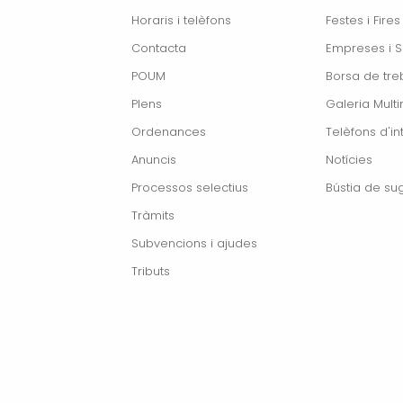
Horaris i telèfons
Festes i Fires
Contacta
Empreses i S
POUM
Borsa de treb
Plens
Galeria Mult
Ordenances
Telèfons d'in
Anuncis
Notícies
Processos selectius
Bústia de su
Tràmits
Subvencions i ajudes
Tributs