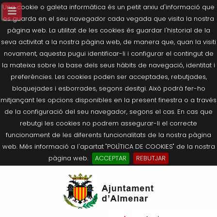
Una cookie o galeta informàtica és un petit arxiu d'informació que
es guarda en el seu navegador cada vegada que visita la nostra
pàgina web. La utilitat de les cookies és guardar l'historial de la
seva activitat a la nostra pàgina web, de manera que, quan la visiti
novament, aquesta pugui identificar-li i configurar el contingut de
la mateixa sobre la base dels seus hàbits de navegació, identitat i
preferències. Les cookies poden ser acceptades, rebutjades,
bloquejades i esborrades, segons desitgi. Això podrà fer-ho
mitjançant les opcions disponibles en la present finestra o a través
de la configuració del seu navegador, segons el cas. En cas que
rebutgi les cookies no podrem assegurar-li el correcte
funcionament de les diferents funcionalitats de la nostra pàgina
web. Més informació a l'apartat "POLÍTICA DE COOKIES" de la nostra
pàgina web.
ACCEPTAR
REBUTJAR
Tornar
Tornar
Tornar
Tornar
Tornar
Ves
Ei
Salutació de l’Alcaldessa
On som?
Agricultura, Ramaderia i Medi
Seu Electrònica
Últimes publicacions
al
pe
Ambient
contingut.
Composició Consistori
Història
Què és la Seu Electrònica?
Benestar Social
|
Navigation