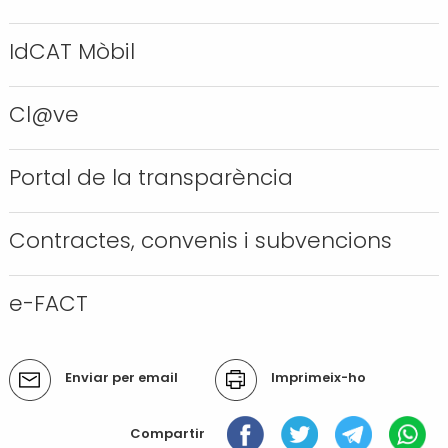
Transport i mobilitat
IdCAT Mòbil
Cl@ve
Portal de la transparència
Contractes, convenis i subvencions
e-FACT
Accions
Enviar per email
Imprimeix-ho
del
document
Compartir