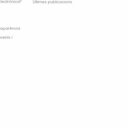
lectrònica?
Últimes publicacions
ansparència
venis i