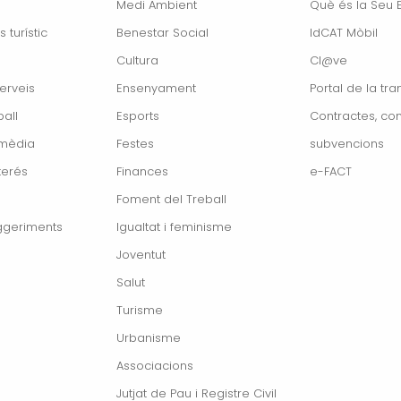
Medi Ambient
Què és la Seu E
s turístic
Benestar Social
IdCAT Mòbil
Cultura
Cl@ve
erveis
Ensenyament
Portal de la tr
all
Esports
Contractes, con
imèdia
Festes
subvencions
terés
Finances
e-FACT
Foment del Treball
ggeriments
Igualtat i feminisme
Joventut
Salut
Turisme
Urbanisme
Associacions
Jutjat de Pau i Registre Civil