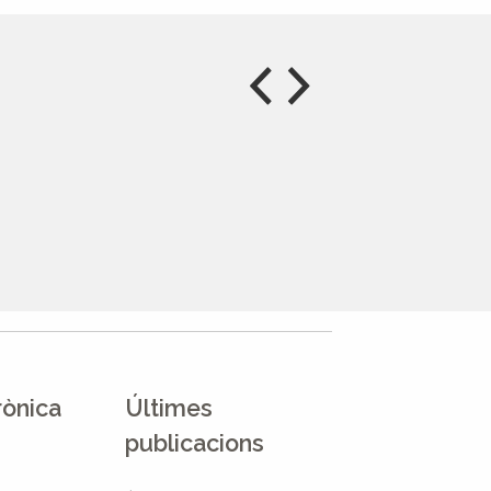
rònica
Últimes
publicacions