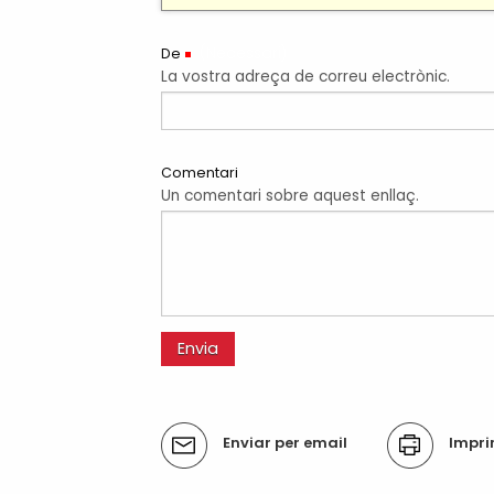
Processos selectius
Bústia de suggeriments
Joventut
Tràmits
(Necessari)
De
Salut
La vostra adreça de correu electrònic.
Subvencions i ajudes
Turisme
Tributs
Urbanisme
Associacions
Comentari
Un comentari sobre aquest enllaç.
Jutjat de Pau i Registre Civil
EMUN FM
Transport i mobilitat
Accions
Enviar per email
Impri
del
document