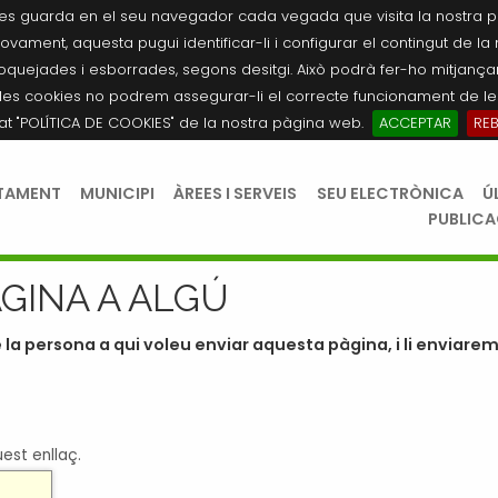
es guarda en el seu navegador cada vegada que visita la nostra pàgi
novament, aquesta pugui identificar-li i configurar el contingut de la
quejades i esborrades, segons desitgi. Això podrà fer-ho mitjançant
les cookies no podrem assegurar-li el correcte funcionament de les
tat "POLÍTICA DE COOKIES" de la nostra pàgina web.
ACCEPTAR
RE
TAMENT
MUNICIPI
ÀREES I SERVEIS
SEU ELECTRÒNICA
Ú
PUBLIC
GINA A ALGÚ
 la persona a qui voleu enviar aquesta pàgina, i li enviare
est enllaç.