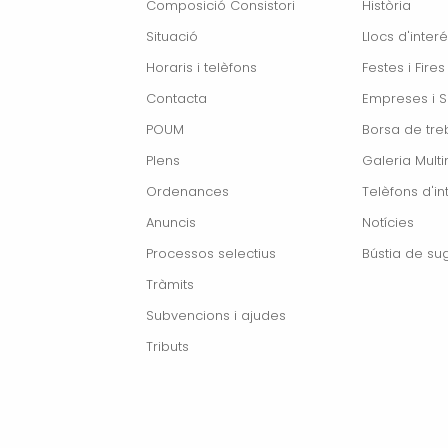
Composició Consistori
Història
Situació
Llocs d'interé
Horaris i telèfons
Festes i Fires
Contacta
Empreses i S
POUM
Borsa de treb
Plens
Galeria Mult
Ordenances
Telèfons d'in
Anuncis
Notícies
Processos selectius
Bústia de su
Tràmits
Subvencions i ajudes
Tributs