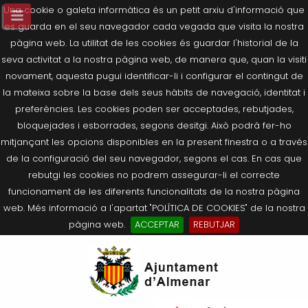
Una cookie o galeta informàtica és un petit arxiu d'informació que
es guarda en el seu navegador cada vegada que visita la nostra
pàgina web. La utilitat de les cookies és guardar l'historial de la
seva activitat a la nostra pàgina web, de manera que, quan la visiti
novament, aquesta pugui identificar-li i configurar el contingut de
la mateixa sobre la base dels seus hàbits de navegació, identitat i
preferències. Les cookies poden ser acceptades, rebutjades,
bloquejades i esborrades, segons desitgi. Això podrà fer-ho
mitjançant les opcions disponibles en la present finestra o a través
de la configuració del seu navegador, segons el cas. En cas que
rebutgi les cookies no podrem assegurar-li el correcte
funcionament de les diferents funcionalitats de la nostra pàgina
web. Més informació a l'apartat "POLÍTICA DE COOKIES" de la nostra
pàgina web.
ACCEPTAR
REBUTJAR
Tornar
Tornar
Tornar
Tornar
Tornar
Ves
Ei
Salutació de l’Alcaldessa
On som?
Agricultura, Ramaderia i Medi
Seu Electrònica
Últimes publicacions
al
pe
Ambient
contingut.
Composició Consistori
Història
Què és la Seu Electrònica?
Benestar Social
|
Navigation