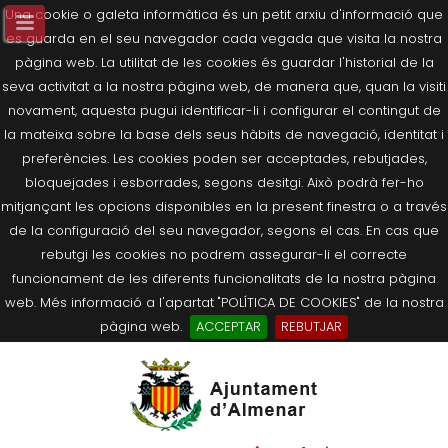
Una cookie o galeta informàtica és un petit arxiu d'informació que
es guarda en el seu navegador cada vegada que visita la nostra
pàgina web. La utilitat de les cookies és guardar l'historial de la
seva activitat a la nostra pàgina web, de manera que, quan la visiti
novament, aquesta pugui identificar-li i configurar el contingut de
la mateixa sobre la base dels seus hàbits de navegació, identitat i
preferències. Les cookies poden ser acceptades, rebutjades,
bloquejades i esborrades, segons desitgi. Això podrà fer-ho
mitjançant les opcions disponibles en la present finestra o a través
de la configuració del seu navegador, segons el cas. En cas que
rebutgi les cookies no podrem assegurar-li el correcte
funcionament de les diferents funcionalitats de la nostra pàgina
web. Més informació a l'apartat "POLÍTICA DE COOKIES" de la nostra
pàgina web.
ACCEPTAR
REBUTJAR
Tornar
Tornar
Tornar
Tornar
Tornar
Ves
Ei
Salutació de l’Alcaldessa
On som?
Agricultura, Ramaderia i Medi
Seu Electrònica
Últimes publicacions
al
pe
Ambient
contingut.
Composició Consistori
Història
Què és la Seu Electrònica?
Benestar Social
|
Navigation