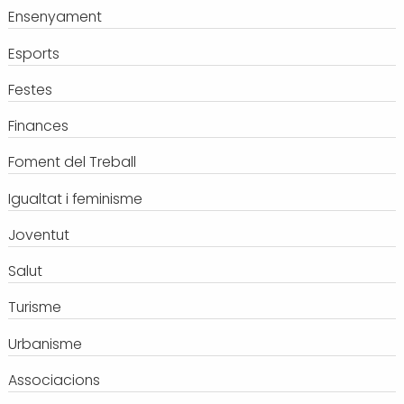
Ensenyament
Transport i mobilitat
Esports
Festes
Finances
Foment del Treball
Igualtat i feminisme
Joventut
Salut
Turisme
Urbanisme
Associacions