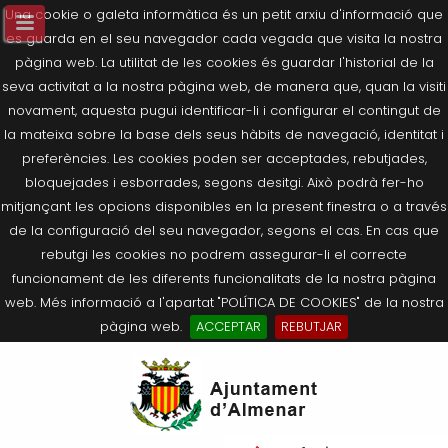
Una cookie o galeta informàtica és un petit arxiu d'informació que
es guarda en el seu navegador cada vegada que visita la nostra
pàgina web. La utilitat de les cookies és guardar l'historial de la
seva activitat a la nostra pàgina web, de manera que, quan la visiti
novament, aquesta pugui identificar-li i configurar el contingut de
la mateixa sobre la base dels seus hàbits de navegació, identitat i
preferències. Les cookies poden ser acceptades, rebutjades,
bloquejades i esborrades, segons desitgi. Això podrà fer-ho
mitjançant les opcions disponibles en la present finestra o a través
de la configuració del seu navegador, segons el cas. En cas que
rebutgi les cookies no podrem assegurar-li el correcte
funcionament de les diferents funcionalitats de la nostra pàgina
web. Més informació a l'apartat "POLÍTICA DE COOKIES" de la nostra
pàgina web.
ACCEPTAR
REBUTJAR
Tornar
Tornar
Tornar
Tornar
Tornar
Ves
Ei
Salutació de l’Alcaldessa
On som?
Agricultura, Ramaderia i Medi
Seu Electrònica
Últimes publicacions
al
pe
Ambient
contingut.
Composició Consistori
Història
Què és la Seu Electrònica?
Benestar Social
|
Navigation