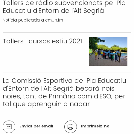
Tallers de ràdio subvencionats pel Pla
Transport i mobilitat
Educatiu d'Entorn de l'Alt Segrià
Notícia publicada a emun.fm
Tallers i cursos estiu 2021
La Comissió Esportiva del Pla Educatiu
d'Entorn de l'Alt Segrià becarà nois i
noies, tant de Primària com d'ESO, per
tal que aprenguin a nadar
Accions
Enviar per email
Imprimeix-ho
del