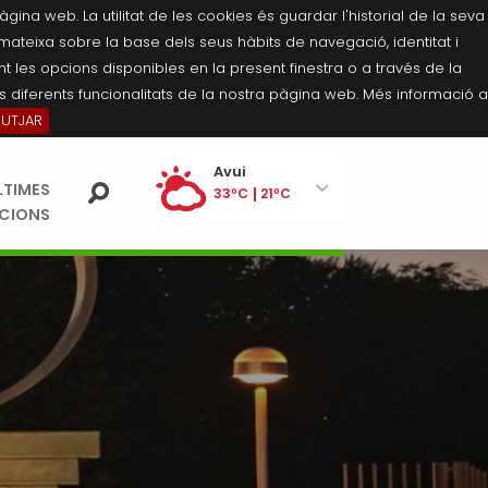
na web. La utilitat de les cookies és guardar l'historial de la seva
 mateixa sobre la base dels seus hàbits de navegació, identitat i
 les opcions disponibles en la present finestra o a través de la
 diferents funcionalitats de la nostra pàgina web. Més informació a
BUTJAR
Ei
Avui
LTIMES
pe
33ºC
21ºC
ACIONS
Divendres
33ºC
21ºC
Dissabte
34ºC
20ºC
Diumenge
34ºC
20ºC
Dilluns
34ºC
21ºC