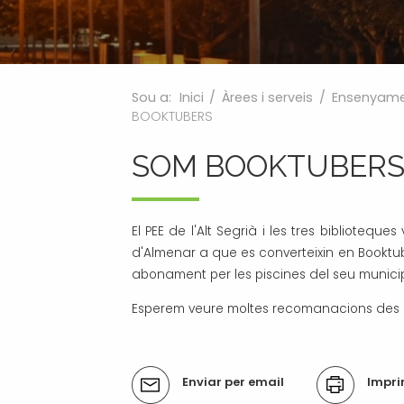
Processos selectius
Bústia de suggeriments
Joventut
Tràmits
Salut
Subvencions i ajudes
Turisme
Sou a:
Inici
/
Àrees i serveis
/
Ensenyam
Tributs
Urbanisme
BOOKTUBERS
Associacions
SOM BOOKTUBER
Jutjat de Pau i Registre Civil
EMUN FM
Transport i mobilitat
El PEE de l'Alt Segrià i les tres biblioteque
d'Almenar a que es converteixin en Booktubers
abonament per les piscines del seu munici
Esperem veure moltes recomanacions des d'
Accions
Enviar per email
Impri
del