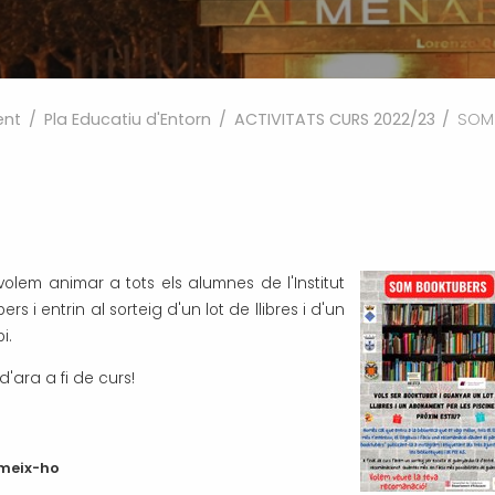
ent
/
Pla Educatiu d'Entorn
/
ACTIVITATS CURS 2022/23
/
SOM
S
s volem animar a tots els alumnes de l'Institut
 i entrin al sorteig d'un lot de llibres i d'un
pi.
ara a fi de curs!
meix-ho