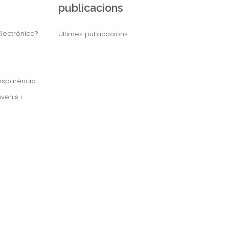
publicacions
lectrònica?
Últimes publicacions
ansparència
venis i