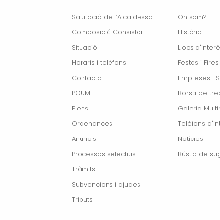
Salutació de l’Alcaldessa
On som?
Composició Consistori
Història
Situació
Llocs d'interé
Horaris i telèfons
Festes i Fires
Contacta
Empreses i S
POUM
Borsa de treb
Plens
Galeria Mult
Ordenances
Telèfons d'in
Anuncis
Notícies
Processos selectius
Bústia de su
Tràmits
Subvencions i ajudes
Tributs