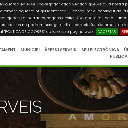
es guarda en el seu navegador cada vegada que visita la nostra pàgi
novament, aquesta pugui identificar-li i configurar el contingut de la
quejades i esborrades, segons desitgi. Això podrà fer-ho mitjançant
les cookies no podrem assegurar-li el correcte funcionament de les
tat "POLÍTICA DE COOKIES" de la nostra pàgina web.
ACCEPTAR
RE
TAMENT
MUNICIPI
ÀREES I SERVEIS
SEU ELECTRÒNICA
Ú
PUBLIC
RVEIS