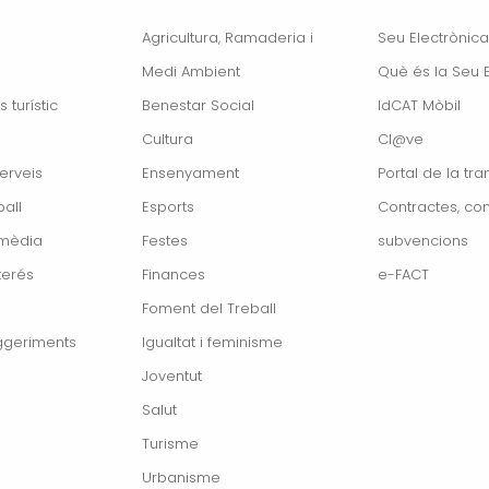
Agricultura, Ramaderia i
Seu Electrònica
Medi Ambient
Què és la Seu E
s turístic
Benestar Social
IdCAT Mòbil
Cultura
Cl@ve
erveis
Ensenyament
Portal de la tr
all
Esports
Contractes, con
imèdia
Festes
subvencions
terés
Finances
e-FACT
Foment del Treball
ggeriments
Igualtat i feminisme
Joventut
Salut
Turisme
Urbanisme