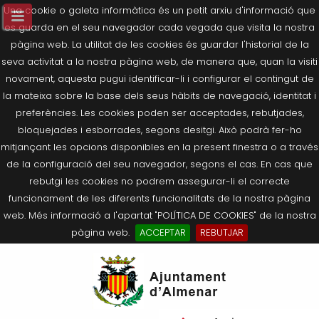
Una cookie o galeta informàtica és un petit arxiu d'informació que
es guarda en el seu navegador cada vegada que visita la nostra
pàgina web. La utilitat de les cookies és guardar l'historial de la
seva activitat a la nostra pàgina web, de manera que, quan la visiti
novament, aquesta pugui identificar-li i configurar el contingut de
la mateixa sobre la base dels seus hàbits de navegació, identitat i
preferències. Les cookies poden ser acceptades, rebutjades,
bloquejades i esborrades, segons desitgi. Això podrà fer-ho
mitjançant les opcions disponibles en la present finestra o a través
de la configuració del seu navegador, segons el cas. En cas que
rebutgi les cookies no podrem assegurar-li el correcte
funcionament de les diferents funcionalitats de la nostra pàgina
web. Més informació a l'apartat "POLÍTICA DE COOKIES" de la nostra
pàgina web.
ACCEPTAR
REBUTJAR
Tornar
Tornar
Tornar
Tornar
Tornar
Ves
Ei
Salutació de l’Alcaldessa
On som?
Agricultura, Ramaderia i Medi
Seu Electrònica
Últimes publicacions
al
pe
Ambient
contingut.
Composició Consistori
Història
Què és la Seu Electrònica?
Benestar Social
|
Navigation