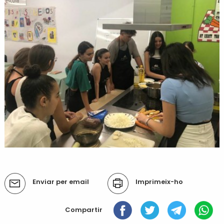
Accions
Enviar per email
Imprimeix-ho
del
document
Compartir