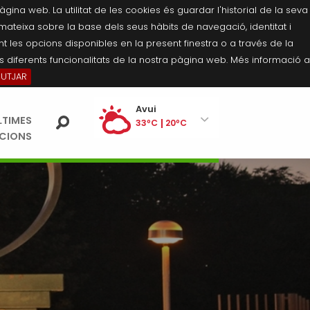
na web. La utilitat de les cookies és guardar l'historial de la seva
 mateixa sobre la base dels seus hàbits de navegació, identitat i
 les opcions disponibles en la present finestra o a través de la
 diferents funcionalitats de la nostra pàgina web. Més informació a
BUTJAR
Ei
Avui
LTIMES
pe
33ºC
20ºC
ACIONS
Dissabte
34ºC
21ºC
Diumenge
35ºC
21ºC
Dilluns
35ºC
21ºC
Dimarts
35ºC
21ºC