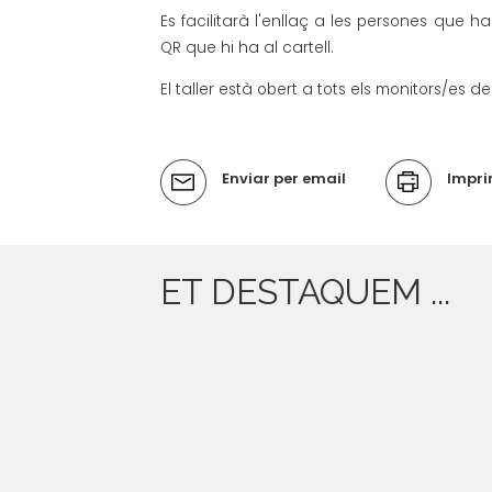
Es facilitarà l'enllaç a les persones que ha
QR que hi ha al cartell.
El taller està obert a tots els monitors/es d
Accions
Enviar per email
Impri
del
document
ET DESTAQUEM ...