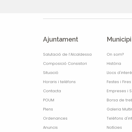
Ajuntament
Municipi
Salutació de l’Alcaldessa
On som?
Composició Consistori
Història
Situació
Llocs d'interé
Horaris i telèfons
Festes i Fires
Contacta
Empreses i S
POUM
Borsa de treb
Plens
Galeria Mult
Ordenances
Telèfons d'in
Anuncis
Notícies