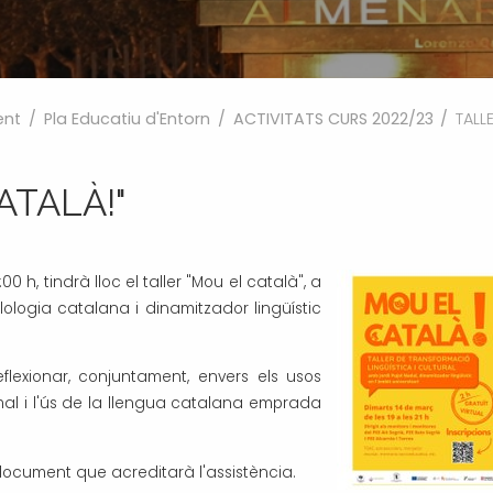
ent
/
Pla Educatiu d'Entorn
/
ACTIVITATS CURS 2022/23
/
TALL
ATALÀ!"
00 h, tindrà lloc el taller "Mou el català", a
ilologia catalana i dinamitzador lingüístic
flexionar, conjuntament, envers els usos
rmal i l'ús de la llengua catalana emprada
document que acreditarà l'assistència.