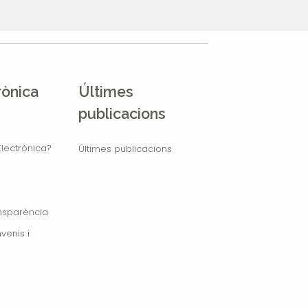
rònica
Últimes
publicacions
lectrònica?
Últimes publicacions
ansparència
venis i