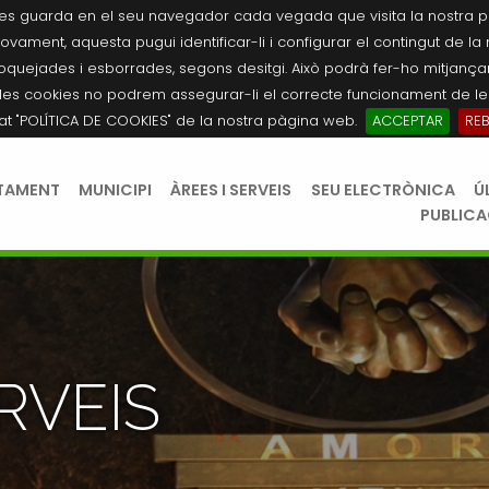
es guarda en el seu navegador cada vegada que visita la nostra pàgi
novament, aquesta pugui identificar-li i configurar el contingut de la
quejades i esborrades, segons desitgi. Això podrà fer-ho mitjançant
les cookies no podrem assegurar-li el correcte funcionament de les
tat "POLÍTICA DE COOKIES" de la nostra pàgina web.
ACCEPTAR
RE
TAMENT
MUNICIPI
ÀREES I SERVEIS
SEU ELECTRÒNICA
Ú
PUBLIC
RVEIS