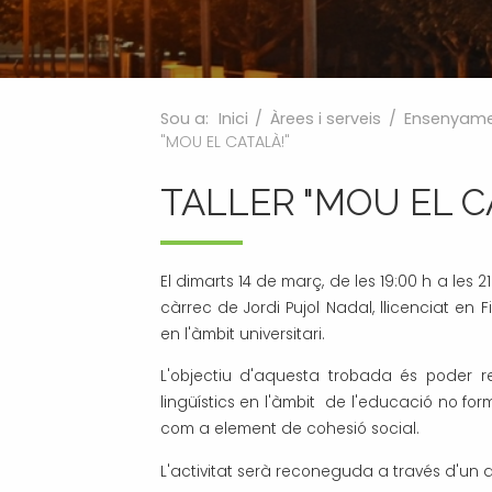
Processos selectius
Bústia de suggeriments
Joventut
Tràmits
Salut
Subvencions i ajudes
Turisme
Sou a:
Inici
/
Àrees i serveis
/
Ensenyam
Tributs
Urbanisme
"MOU EL CATALÀ!"
Associacions
TALLER "MOU EL C
Jutjat de Pau i Registre Civil
EMUN FM
Transport i mobilitat
El dimarts 14 de març, de les 19:00 h a les 21:
càrrec de Jordi Pujol Nadal, llicenciat en F
en l'àmbit universitari.
L'objectiu d'aquesta trobada és poder re
lingüístics en l'àmbit de l'educació no fo
com a element de cohesió social.
L'activitat serà reconeguda a través d'un 