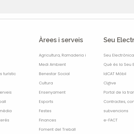
Àrees i serveis
Seu Elect
Agricultura, Ramaderia i
Seu Electrònica
Medi Ambient
Què és la Seu E
s turístic
Benestar Social
IdCAT Mòbil
Cultura
Cl@ve
erveis
Ensenyament
Portal de la tr
all
Esports
Contractes, con
imèdia
Festes
subvencions
terés
Finances
e-FACT
Foment del Treball