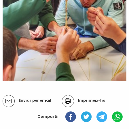
Accions
Enviar per email
Imprimeix-ho
del
document
Compartir