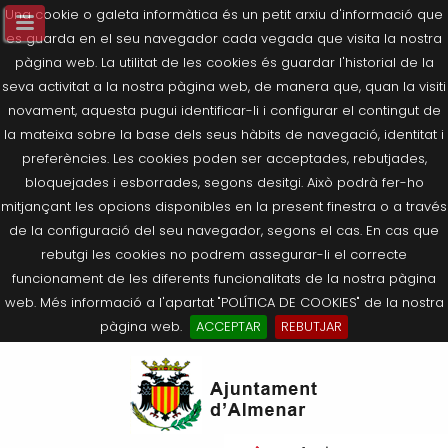
Una cookie o galeta informàtica és un petit arxiu d'informació que
es guarda en el seu navegador cada vegada que visita la nostra
pàgina web. La utilitat de les cookies és guardar l'historial de la
seva activitat a la nostra pàgina web, de manera que, quan la visiti
novament, aquesta pugui identificar-li i configurar el contingut de
la mateixa sobre la base dels seus hàbits de navegació, identitat i
preferències. Les cookies poden ser acceptades, rebutjades,
bloquejades i esborrades, segons desitgi. Això podrà fer-ho
mitjançant les opcions disponibles en la present finestra o a través
de la configuració del seu navegador, segons el cas. En cas que
rebutgi les cookies no podrem assegurar-li el correcte
funcionament de les diferents funcionalitats de la nostra pàgina
web. Més informació a l'apartat "POLÍTICA DE COOKIES" de la nostra
pàgina web.
ACCEPTAR
REBUTJAR
Tornar
Tornar
Tornar
Tornar
Tornar
Ves
Ei
Salutació de l’Alcaldessa
On som?
Agricultura, Ramaderia i Medi
Seu Electrònica
Últimes publicacions
al
pe
Ambient
contingut.
Composició Consistori
Història
Què és la Seu Electrònica?
Benestar Social
|
Navigation