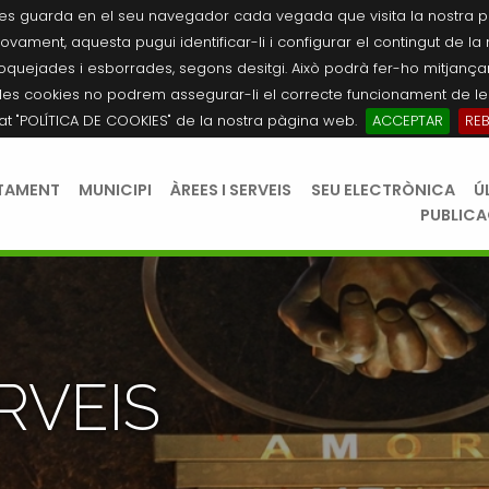
es guarda en el seu navegador cada vegada que visita la nostra pàgi
novament, aquesta pugui identificar-li i configurar el contingut de la
quejades i esborrades, segons desitgi. Això podrà fer-ho mitjançant
les cookies no podrem assegurar-li el correcte funcionament de les
tat "POLÍTICA DE COOKIES" de la nostra pàgina web.
ACCEPTAR
RE
TAMENT
MUNICIPI
ÀREES I SERVEIS
SEU ELECTRÒNICA
Ú
PUBLIC
RVEIS