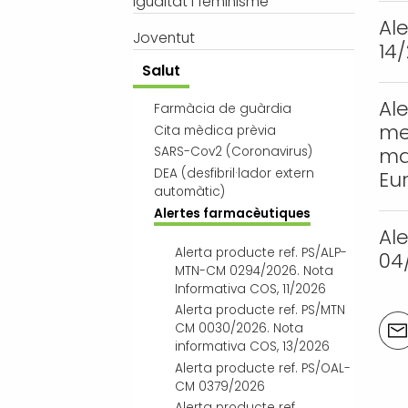
Igualtat i feminisme
Al
Joventut
14
Salut
Al
Farmàcia de guàrdia
me
Cita mèdica prèvia
ma
SARS-Cov2 (Coronavirus)
DEA (desfibril·lador extern
Eur
automàtic)
Alertes farmacèutiques
Al
Alerta producte ref. PS/ALP-
04
MTN-CM 0294/2026. Nota
Informativa COS, 11/2026
Alerta producte ref. PS/MTN
Acci
CM 0030/2026. Nota
del
informativa COS, 13/2026
doc
Alerta producte ref. PS/OAL-
CM 0379/2026
Alerta producte ref.