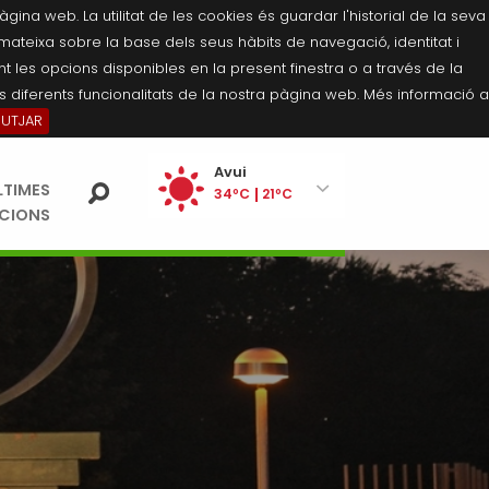
na web. La utilitat de les cookies és guardar l'historial de la seva
 mateixa sobre la base dels seus hàbits de navegació, identitat i
 les opcions disponibles en la present finestra o a través de la
 diferents funcionalitats de la nostra pàgina web. Més informació a
BUTJAR
Ei
Avui
LTIMES
pe
34ºC
21ºC
ACIONS
Dijous
33ºC
20ºC
Divendres
34ºC
19ºC
Dissabte
35ºC
20ºC
Diumenge
34ºC
20ºC