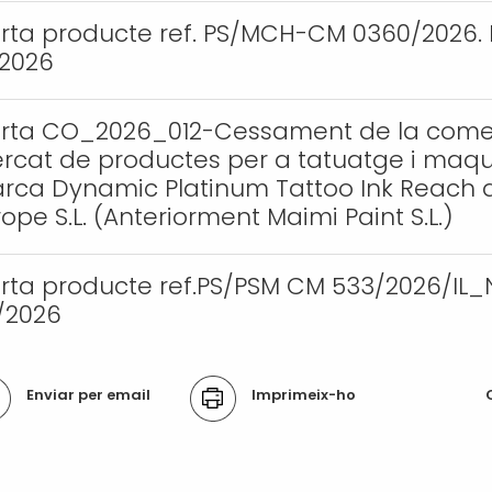
erta producte ref. PS/MCH-CM 0360/2026. 
/2026
erta CO_2026_012-Cessament de la comerci
rcat de productes per a tatuatge i maqu
rca Dynamic Platinum Tattoo Ink Reach 
ope S.L. (Anteriorment Maimi Paint S.L.)
erta producte ref.PS/PSM CM 533/2026/IL_
/2026
ons
Enviar per email
Imprimeix-ho
ument