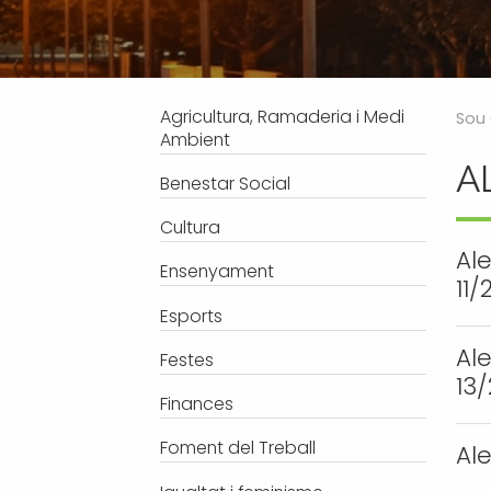
Processos selectius
Bústia de suggeriments
Joventut
Tràmits
Salut
Subvencions i ajudes
Turisme
Navegació
Agricultura, Ramaderia i Medi
Sou 
Tributs
Urbanisme
Ambient
A
Associacions
Benestar Social
Jutjat de Pau i Registre Civil
Cultura
EMUN FM
Al
Ensenyament
Transport i mobilitat
11/
Esports
Al
Festes
13
Finances
Foment del Treball
Al