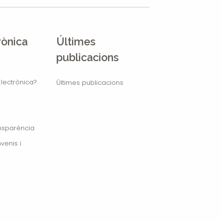
rònica
Últimes
publicacions
lectrònica?
Últimes publicacions
ansparència
venis i