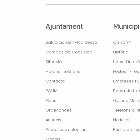
Ajuntament
Municipi
Salutació de l’Alcaldessa
On som?
Composició Consistori
Història
Situació
Llocs d'interé
Horaris i telèfons
Festes i Fires
Contacta
Empreses i S
POUM
Borsa de treb
Plens
Galeria Mult
Ordenances
Telèfons d'in
Anuncis
Notícies
Processos selectius
Bústia de su
Tràmits