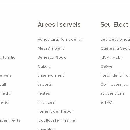
Àrees i serveis
Seu Elect
Agricultura, Ramaderia i
Seu Electrònica
Medi Ambient
Què és la Seu E
s turístic
Benestar Social
IdCAT Mòbil
Cultura
Cl@ve
erveis
Ensenyament
Portal de la tr
all
Esports
Contractes, con
imèdia
Festes
subvencions
terés
Finances
e-FACT
Foment del Treball
ggeriments
Igualtat i feminisme
Joventut