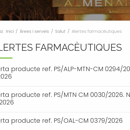
a:
Inici
/
Àrees i serveis
/
Salut
/
Alertes farmacèutiques
LERTES FARMACÈUTIQUES
erta producte ref. PS/ALP-MTN-CM 0294/20
2026
erta producte ref. PS/MTN CM 0030/2026. 
/2026
erta producte ref. PS/OAL-CM 0379/2026