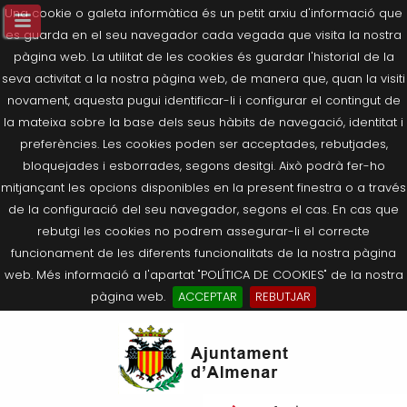
Una cookie o galeta informàtica és un petit arxiu d'informació que
es guarda en el seu navegador cada vegada que visita la nostra
pàgina web. La utilitat de les cookies és guardar l'historial de la
seva activitat a la nostra pàgina web, de manera que, quan la visiti
novament, aquesta pugui identificar-li i configurar el contingut de
la mateixa sobre la base dels seus hàbits de navegació, identitat i
preferències. Les cookies poden ser acceptades, rebutjades,
bloquejades i esborrades, segons desitgi. Això podrà fer-ho
mitjançant les opcions disponibles en la present finestra o a través
de la configuració del seu navegador, segons el cas. En cas que
rebutgi les cookies no podrem assegurar-li el correcte
funcionament de les diferents funcionalitats de la nostra pàgina
web. Més informació a l'apartat "POLÍTICA DE COOKIES" de la nostra
pàgina web.
ACCEPTAR
REBUTJAR
Tornar
Tornar
Tornar
Tornar
Tornar
Ves
Ei
Salutació de l’Alcaldessa
On som?
Agricultura, Ramaderia i Medi
Seu Electrònica
Últimes publicacions
al
pe
Ambient
contingut.
Composició Consistori
Història
Què és la Seu Electrònica?
Benestar Social
|
Navigation