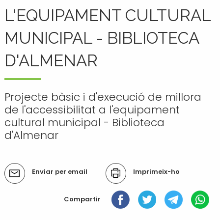
Transport i mobilitat
L'EQUIPAMENT CULTURAL
MUNICIPAL - BIBLIOTECA
D'ALMENAR
Projecte bàsic i d'execució de millora
de l'accessibilitat a l'equipament
cultural municipal - Biblioteca
d'Almenar
Accions
Enviar per email
Imprimeix-ho
del
document
Compartir