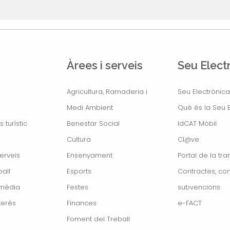
Àrees i serveis
Seu Elect
Agricultura, Ramaderia i
Seu Electrònica
Medi Ambient
Què és la Seu E
s turístic
Benestar Social
IdCAT Mòbil
Cultura
Cl@ve
erveis
Ensenyament
Portal de la tr
all
Esports
Contractes, con
imèdia
Festes
subvencions
terés
Finances
e-FACT
Foment del Treball