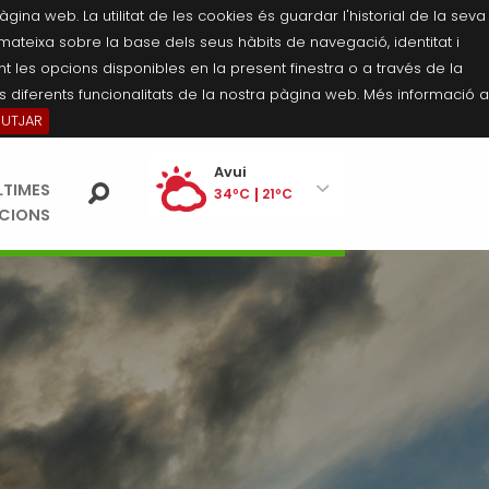
na web. La utilitat de les cookies és guardar l'historial de la seva
 mateixa sobre la base dels seus hàbits de navegació, identitat i
 les opcions disponibles en la present finestra o a través de la
 diferents funcionalitats de la nostra pàgina web. Més informació a
BUTJAR
Ei
Avui
LTIMES
pe
34ºC
21ºC
ACIONS
Diumenge
35ºC
21ºC
Dilluns
36ºC
21ºC
Dimarts
35ºC
21ºC
Dimecres
36ºC
21ºC