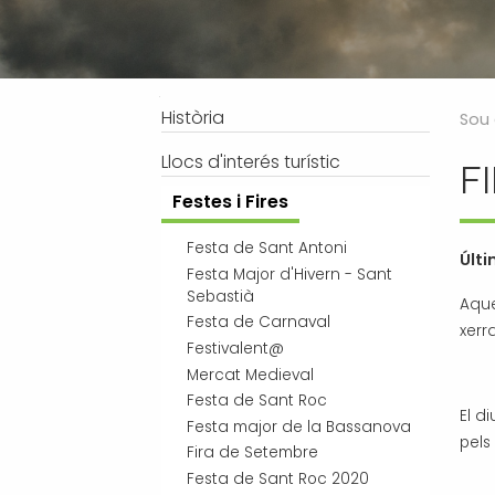
Processos selectius
Bústia de suggeriments
Joventut
Tràmits
Salut
Subvencions i ajudes
Turisme
Navegació
Història
Sou 
Tributs
Urbanisme
Llocs d'interés turístic
F
Associacions
Festes i Fires
Jutjat de Pau i Registre Civil
EMUN FM
Festa de Sant Antoni
Últ
Festa Major d'Hivern - Sant
Transport i mobilitat
Sebastià
Aque
Festa de Carnaval
xerra
Festivalent@
Mercat Medieval
Festa de Sant Roc
El d
Festa major de la Bassanova
pels
Fira de Setembre
Festa de Sant Roc 2020