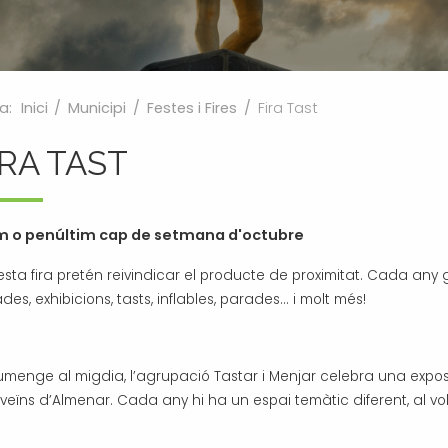
a:
Inici
/
Municipi
/
Festes i Fires
/
Fira Tast
IRA TAST
im o penúltim cap de setmana d'octubre
sta fira pretén reivindicar el producte de proximitat. Cada any g
des, exhibicions, tasts, inflables, parades... i molt més!
iumenge al migdia, l’agrupació Tastar i Menjar celebra una expos
 veïns d’Almenar. Cada any hi ha un espai temàtic diferent, al vol