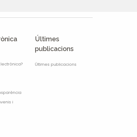
rònica
Últimes
publicacions
lectrònica?
Últimes publicacions
ansparència
venis i