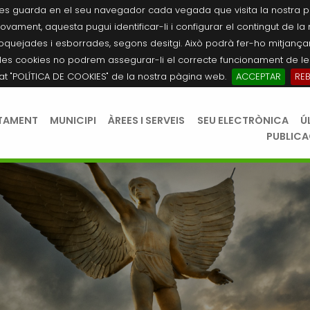
es guarda en el seu navegador cada vegada que visita la nostra pàgi
novament, aquesta pugui identificar-li i configurar el contingut de la
quejades i esborrades, segons desitgi. Això podrà fer-ho mitjançant
les cookies no podrem assegurar-li el correcte funcionament de les
tat "POLÍTICA DE COOKIES" de la nostra pàgina web.
ACCEPTAR
RE
TAMENT
MUNICIPI
ÀREES I SERVEIS
SEU ELECTRÒNICA
Ú
PUBLIC