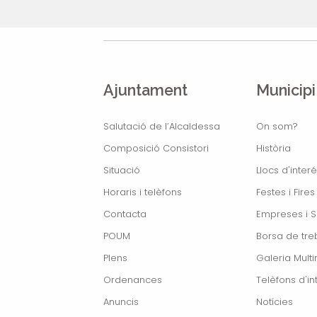
Ajuntament
Municipi
Salutació de l’Alcaldessa
On som?
Composició Consistori
Història
Situació
Llocs d'interé
Horaris i telèfons
Festes i Fires
Contacta
Empreses i S
POUM
Borsa de treb
Plens
Galeria Mult
Ordenances
Telèfons d'in
Anuncis
Notícies