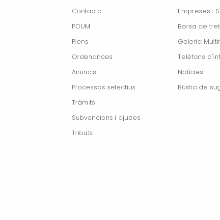
Contacta
Empreses i S
POUM
Borsa de treb
Plens
Galeria Mult
Ordenances
Telèfons d'in
Anuncis
Notícies
Processos selectius
Bústia de su
Tràmits
Subvencions i ajudes
Tributs