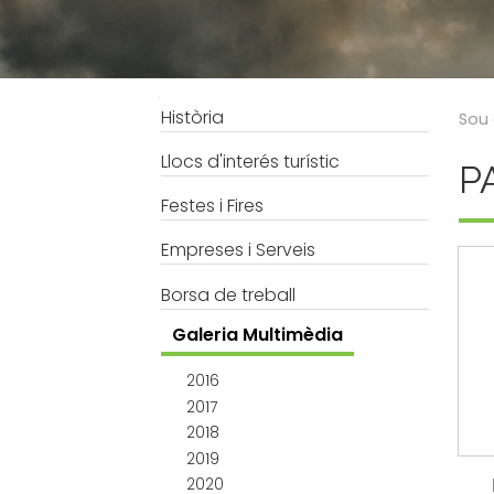
Processos selectius
Bústia de suggeriments
Joventut
Tràmits
Salut
Subvencions i ajudes
Turisme
Navegació
Història
Sou 
Tributs
Urbanisme
Llocs d'interés turístic
P
Associacions
Festes i Fires
Jutjat de Pau i Registre Civil
EMUN FM
Empreses i Serveis
Transport i mobilitat
Borsa de treball
Galeria Multimèdia
2016
2017
2018
2019
2020