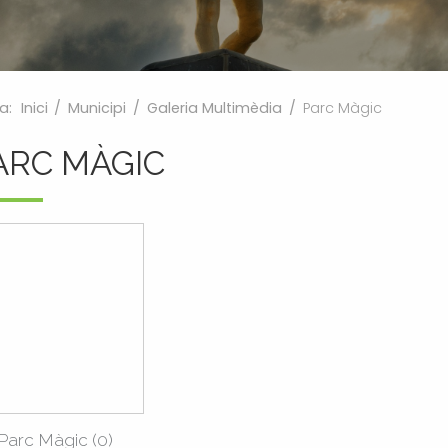
a:
Inici
/
Municipi
/
Galeria Multimèdia
/
Parc Màgic
ARC MÀGIC
Parc Màgic (0)