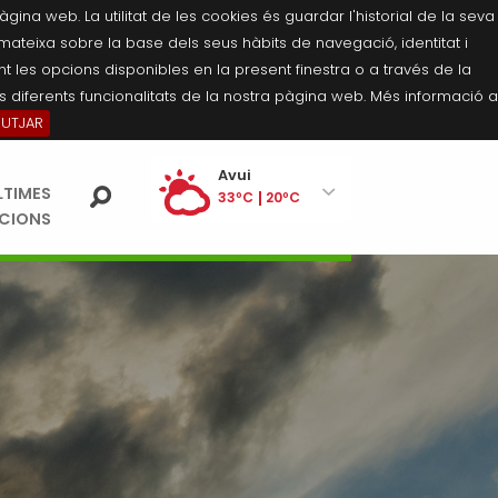
na web. La utilitat de les cookies és guardar l'historial de la seva
 mateixa sobre la base dels seus hàbits de navegació, identitat i
 les opcions disponibles en la present finestra o a través de la
 diferents funcionalitats de la nostra pàgina web. Més informació a
BUTJAR
Ei
Avui
LTIMES
pe
33ºC
20ºC
ACIONS
Dissabte
34ºC
21ºC
Diumenge
35ºC
21ºC
Dilluns
35ºC
21ºC
Dimarts
35ºC
21ºC