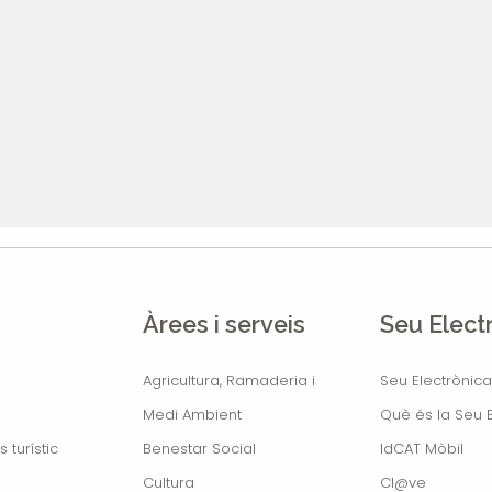
Àrees i serveis
Seu Elect
Agricultura, Ramaderia i
Seu Electrònica
Medi Ambient
Què és la Seu E
s turístic
Benestar Social
IdCAT Mòbil
Cultura
Cl@ve