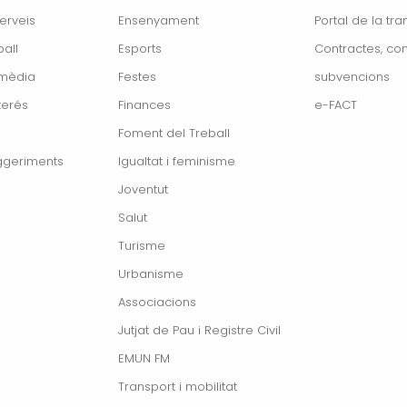
erveis
Ensenyament
Portal de la tr
all
Esports
Contractes, con
imèdia
Festes
subvencions
terés
Finances
e-FACT
Foment del Treball
ggeriments
Igualtat i feminisme
Joventut
Salut
Turisme
Urbanisme
Associacions
Jutjat de Pau i Registre Civil
EMUN FM
Transport i mobilitat