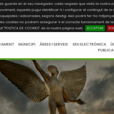
es guarda en el seu navegador cada vegada que visita la nostra pàgi
novament, aquesta pugui identificar-li i configurar el contingut de la
quejades i esborrades, segons desitgi. Això podrà fer-ho mitjançant
les cookies no podrem assegurar-li el correcte funcionament de les
tat "POLÍTICA DE COOKIES" de la nostra pàgina web.
ACCEPTAR
RE
TAMENT
MUNICIPI
ÀREES I SERVEIS
SEU ELECTRÒNICA
Ú
PUBLIC