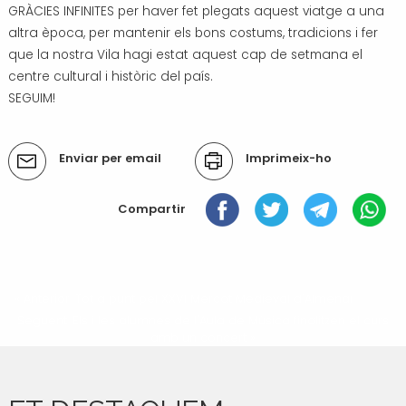
GRÀCIES INFINITES per haver fet plegats aquest viatge a una
altra època, per mantenir els bons costums, tradicions i fer
que la nostra Vila hagi estat aquest cap de setmana el
centre cultural i històric del país.
SEGUIM!
Accions
Enviar per email
Imprimeix-ho
del
document
Compartir
« Anterior: Tot a punt pel XXVI Mercat Medieval d'Almenar
Següent: Els i les alumnes de l'Aula de Música finalitzen el curs
amb un concert »