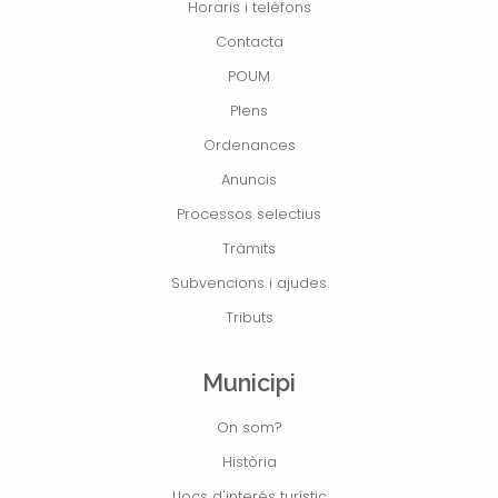
Horaris i telèfons
Contacta
POUM
Plens
Ordenances
Anuncis
Processos selectius
Tràmits
Subvencions i ajudes
Tributs
Municipi
On som?
Història
Llocs d'interés turístic