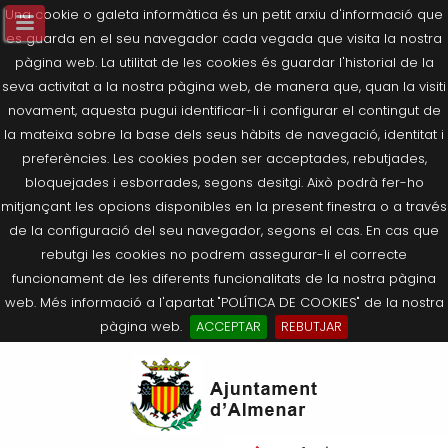
Una cookie o galeta informàtica és un petit arxiu d'informació que
es guarda en el seu navegador cada vegada que visita la nostra
pàgina web. La utilitat de les cookies és guardar l'historial de la
seva activitat a la nostra pàgina web, de manera que, quan la visiti
novament, aquesta pugui identificar-li i configurar el contingut de
la mateixa sobre la base dels seus hàbits de navegació, identitat i
preferències. Les cookies poden ser acceptades, rebutjades,
bloquejades i esborrades, segons desitgi. Això podrà fer-ho
mitjançant les opcions disponibles en la present finestra o a través
de la configuració del seu navegador, segons el cas. En cas que
rebutgi les cookies no podrem assegurar-li el correcte
funcionament de les diferents funcionalitats de la nostra pàgina
web. Més informació a l'apartat "POLÍTICA DE COOKIES" de la nostra
pàgina web.
ACCEPTAR
REBUTJAR
Tornar
Tornar
Tornar
Tornar
Tornar
Ves
Ei
Salutació de l’Alcaldessa
On som?
Agricultura, Ramaderia i Medi
Seu Electrònica
Últimes publicacions
al
pe
Ambient
contingut.
Composició Consistori
Història
Què és la Seu Electrònica?
Benestar Social
|
Navigation