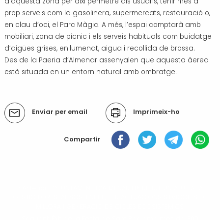
d’aquesta zona per així permetre als usuaris, tenir més a
prop serveis com la gasolinera, supermercats, restauració o,
en clau d’oci, el Parc Màgic. A més, l’espai comptarà amb
mobiliari, zona de pícnic i els serveis habituals com buidatge
d’aigües grises, enllumenat, aigua i recollida de brossa.
Des de la Paeria d’Almenar assenyalen que aquesta àerea
està situada en un entorn natural amb ombratge.
Accions
Enviar per email
Imprimeix-ho
del
document
Compartir
« Anterior: L’AJUNTAMENT D’ALMENAR HA REBUT UN AJUT A LA
GESTIÓ FORESTAL SOSTENIBLE, PER ACTUACIONS SILVÍCOLES DE
MILLORA I GENERACIÓ DE CICLES ECOSISTÈMICS.
Següent: Èxit de la Festa de Sant Roc amb més de 300