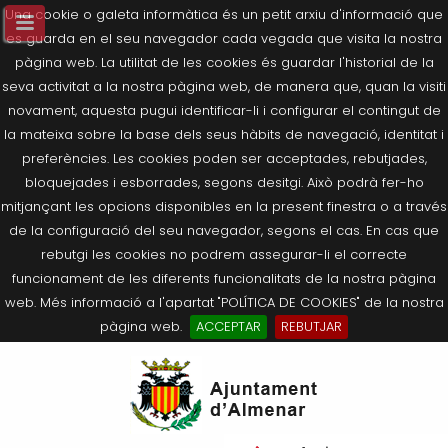
Una cookie o galeta informàtica és un petit arxiu d'informació que
es guarda en el seu navegador cada vegada que visita la nostra
pàgina web. La utilitat de les cookies és guardar l'historial de la
seva activitat a la nostra pàgina web, de manera que, quan la visiti
novament, aquesta pugui identificar-li i configurar el contingut de
la mateixa sobre la base dels seus hàbits de navegació, identitat i
preferències. Les cookies poden ser acceptades, rebutjades,
bloquejades i esborrades, segons desitgi. Això podrà fer-ho
mitjançant les opcions disponibles en la present finestra o a través
de la configuració del seu navegador, segons el cas. En cas que
rebutgi les cookies no podrem assegurar-li el correcte
funcionament de les diferents funcionalitats de la nostra pàgina
web. Més informació a l'apartat "POLÍTICA DE COOKIES" de la nostra
pàgina web.
ACCEPTAR
REBUTJAR
Tornar
Tornar
Tornar
Tornar
Tornar
Ves
Ei
Salutació de l’Alcaldessa
On som?
Agricultura, Ramaderia i Medi
Seu Electrònica
Últimes publicacions
al
pe
Ambient
contingut.
Composició Consistori
Història
Què és la Seu Electrònica?
Benestar Social
|
Navigation