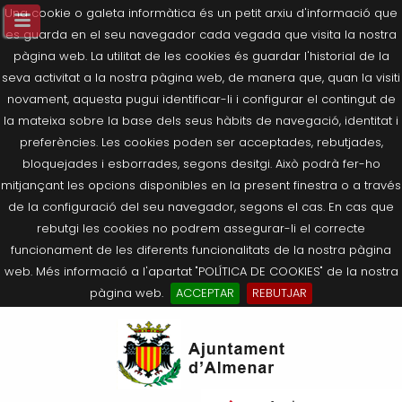
Una cookie o galeta informàtica és un petit arxiu d'informació que
es guarda en el seu navegador cada vegada que visita la nostra
pàgina web. La utilitat de les cookies és guardar l'historial de la
seva activitat a la nostra pàgina web, de manera que, quan la visiti
novament, aquesta pugui identificar-li i configurar el contingut de
la mateixa sobre la base dels seus hàbits de navegació, identitat i
preferències. Les cookies poden ser acceptades, rebutjades,
bloquejades i esborrades, segons desitgi. Això podrà fer-ho
mitjançant les opcions disponibles en la present finestra o a través
de la configuració del seu navegador, segons el cas. En cas que
rebutgi les cookies no podrem assegurar-li el correcte
funcionament de les diferents funcionalitats de la nostra pàgina
web. Més informació a l'apartat "POLÍTICA DE COOKIES" de la nostra
pàgina web.
ACCEPTAR
REBUTJAR
Tornar
Tornar
Tornar
Tornar
Tornar
Ves
Ei
Salutació de l’Alcaldessa
On som?
Agricultura, Ramaderia i Medi
Seu Electrònica
Últimes publicacions
al
pe
Ambient
contingut.
Composició Consistori
Història
Què és la Seu Electrònica?
Benestar Social
|
Navigation