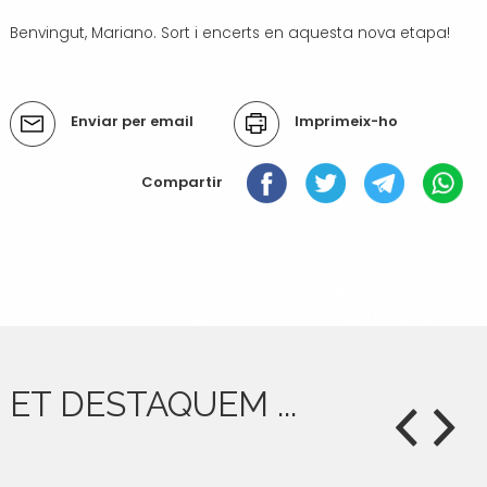
Benvingut, Mariano. Sort i encerts en aquesta nova etapa!
Accions
Enviar per email
Imprimeix-ho
del
document
Compartir
« Anterior: Gràcies per una gran festa Major d'Hivern!
Següent: TEMPS PER CURES, TEMPS PER TU »
ET DESTAQUEM ...