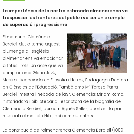
Transport i mobilitat
La importància de la nostra estimada almenarenca va
traspassar les fronteres del poble i va ser un exemple
de superació i progressisme
El memorial Clemència
Berdiell dut a terme aquest
diumenge a l'església
d'Almenar ens va emocionar
a totes i tots.
Un acte que va
comptar amb Gloria Jové,
Mestra, Llicenciada en Filosofia i Lletres, Pedagoga i Doctora
en Ciències de l’Educació. També amb Mª Teresa Parra
Berdiell, mestra i neboda de laSr. Clemència; Míriam Roma,
historiadora i bibliotecària i escriptora de la biografia de
Clemència Berdiell, així com Agnès Sellés
, aportant la part
musical i el mossèn Niko, així com autoritats
La contribució de l’almenarenca Clemència Berdiell (1889-