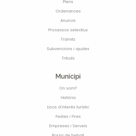
Plens
Ordenances
Anuncis
Processos selectius
Tràmits
Subvencions i ajudes
Tributs
Municipi
On som?
Història
Llocs d'interés turístic
Festes i Fires
Empreses i Serveis
Borsa de treball