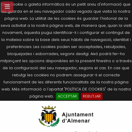
Una cookie o galeta informàtica és un petit arxiu d'informació que
es guarda en el seu navegador cada vegada que visita la nostra
pàgina web. La utilitat de les cookies és guardar l'historial de la
seva activitat a la nostra pàgina web, de manera que, quan la visiti
novament, aquesta pugui identificar-li i configurar el contingut de
la mateixa sobre la base dels seus hàbits de navegació, identitat i
preferències. Les cookies poden ser acceptades, rebutjades,
bloquejades i esborrades, segons desitgi. Això podrà fer-ho
mitjançant les opcions disponibles en la present finestra o a través
de la configuració del seu navegador, segons el cas. En cas que
rebutgi les cookies no podrem assegurar-li el correcte
funcionament de les diferents funcionalitats de la nostra pàgina
web. Més informació a l'apartat "POLÍTICA DE COOKIES" de la nostra
pàgina web.
ACCEPTAR
REBUTJAR
Tornar
Tornar
Tornar
Tornar
Tornar
Ves
Ei
Salutació de l’Alcaldessa
On som?
Agricultura, Ramaderia i Medi
Seu Electrònica
Últimes publicacions
al
pe
Ambient
contingut.
Composició Consistori
Història
Què és la Seu Electrònica?
Benestar Social
|
Navigation