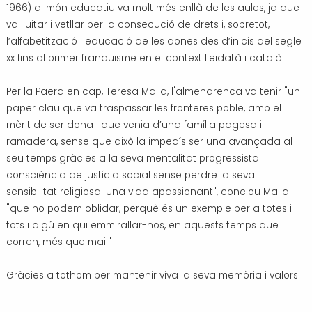
1966) al món educatiu va molt més enllà de les aules, ja que
va lluitar i vetllar per la consecució de drets i, sobretot,
l’alfabetització i educació de les dones des d’inicis del segle
xx fins al primer franquisme en el context lleidatà i català.
Per la Paera en cap, Teresa Malla, l'almenarenca va tenir "un
paper clau que va traspassar les fronteres poble, amb el
mèrit de ser dona i que venia d’una família pagesa i
ramadera, sense que això la impedís ser una avançada al
seu temps gràcies a la seva mentalitat progressista i
consciència de justícia social sense perdre la seva
sensibilitat religiosa.
Una vida apassionant", conclou Malla
"que no podem oblidar, perquè és un exemple per a totes i
tots i algú en qui emmirallar-nos, en aquests temps que
corren, més que mai!"
Gràcies a tothom per mantenir viva la seva memòria i valors.